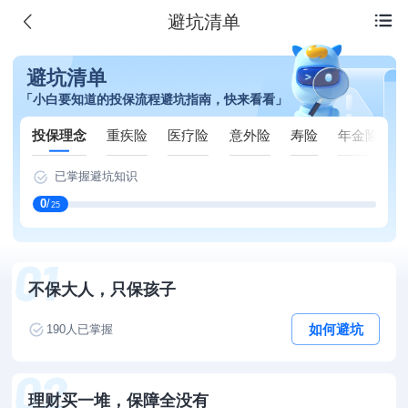
避坑清单

避坑清单
「小白要知道的投保流程避坑指南，快来看看」
投保理念
重疾险
医疗险
意外险
寿险
年金险
已掌握避坑知识
0
/
25
不保大人，只保孩子
如何避坑
190
人已掌握
理财买一堆，保障全没有