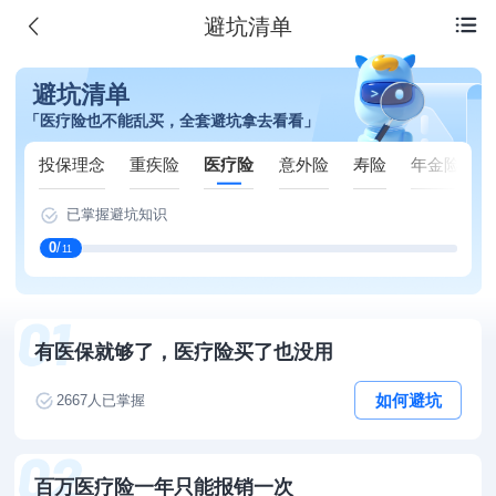
避坑清单

避坑清单
「医疗险也不能乱买，全套避坑拿去看看」
投保理念
重疾险
医疗险
意外险
寿险
年金险
已掌握避坑知识
0
/
11
有医保就够了，医疗险买了也没用
如何避坑
2667
人已掌握
百万医疗险一年只能报销一次