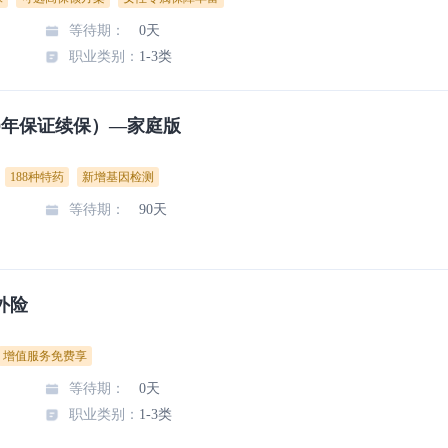
等待期
：
0天
职业类别
：
1-3类
0年保证续保）—家庭版
188种特药
新增基因检测
等待期
：
90天
外险
增值服务免费享
等待期
：
0天
职业类别
：
1-3类