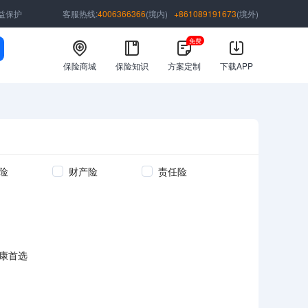
益保护
客服热线:
4006366366
(境内)
+861089191673
(境外)
免费
保险商城
保险知识
方案定制
下载APP
险
财产险
责任险
康首选