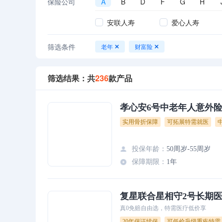
保险公司
A
B
D
F
G
H
安联人寿
爱心人寿
筛选条件
老年
财富险
筛选结果：共
236
款产品
孝心安6号中老年人意外
实用骨折保障
可拓展特需就医
投保年龄
：
50周岁-55周岁
保障期限
：
1年
复星联合星相守2号长期
真0免赔自由选，特需医疗低价享
20年保证续保
可低价升级重疾特需