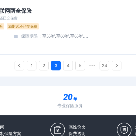
互联网两全保险
还已交保费
赔
满期返还已交保费
保障期限
：
至55岁,至60岁,至65岁,至70岁,至80岁,20年,30年
1
2
3
4
5
24
•••
年
专业保险服务
问
高性价比
制保险方案
保费透明