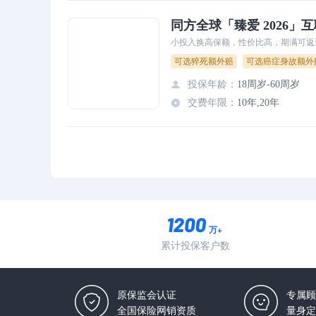
同方全球「臻爱 2026」
小投入换高保额，性价比高，期满可返
可选猝死额外赔
可选癌症身故额外
投保年龄
：
18周岁-60周岁
交费年限
：
10年,20年
万+
累计投保客户数
原保监会认证
专属顾
全国保险网销资质
量身定