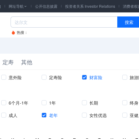
询
网址导航
公开信息披露
投资者关系 Investor Relations
消费者权

搜索
热搜：
定寿
其他
意外险
定寿险
财富险
旅游
6个月-1年
1年
长期
终身
成人
老年
女性优选
亚健