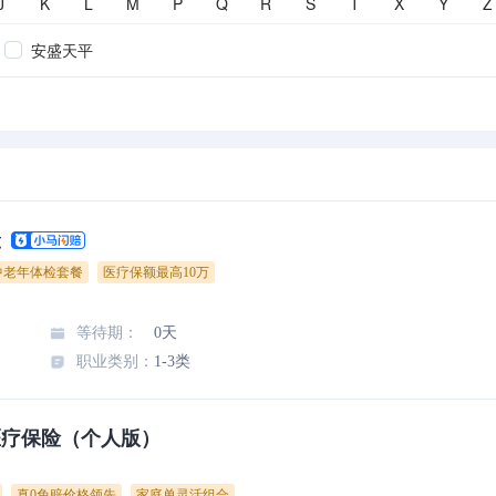
J
K
L
M
P
Q
R
S
T
X
Y
Z
安盛天平
险
中老年体检套餐
医疗保额最高10万
等待期
：
0天
职业类别
：
1-3类
医疗保险（个人版）
真0免赔价格领先
家庭单灵活组合