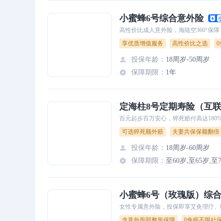
小蜜蜂6号综合意外险
高性价比成人意外险，海陆空360°保
享优质增值服务
高性价比之选
投保年龄
：
18周岁-50周岁
保障期限
：
1年
定海柱8号定期寿险（互
百元起步百万安心，猝死赔付高达180
可选猝死额外赔
夫妻共保保额翻倍
投保年龄
：
18周岁-60周岁
保障期限
：
小蜜蜂6号（玫瑰版）综
女性专属意外险，投保即享艾灸理疗、职
含意外面部整形保障
0免赔不限社