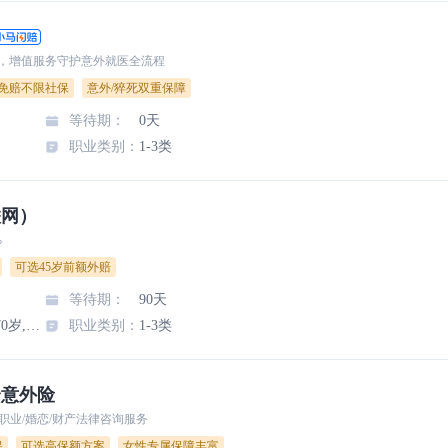
障，增值服务守护意外就医全流程
0免赔不限社保
意外/猝死双重保障
等待期
：
0天
职业类别
：
1-3类
联网）
%
可选45岁前额外赔
等待期
：
90天
至60岁,至65岁,至70岁,10年,20年,30年
职业类别
：
1-3类
合意外险
业/婚恋/财产法律咨询服务
保
可选高保额方案
女性专属保障丰富