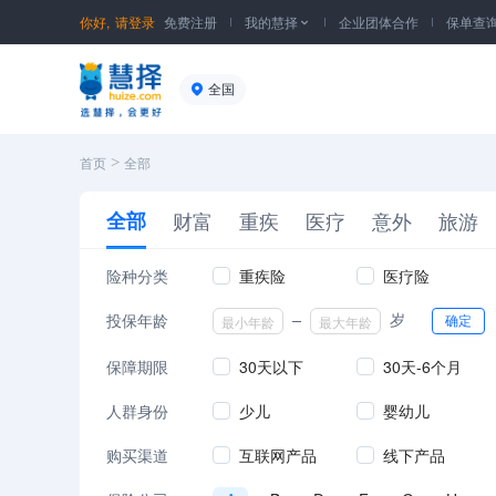
你好,
请登录
免费注册
我的慧择
企业团体合作
保单查

全国
>
首页
全部
全部
财富
重疾
医疗
意外
旅游
险种分类
重疾险
医疗险
投保年龄
岁
确定
保障期限
30天以下
30天-6个月
人群身份
少儿
婴幼儿
购买渠道
互联网产品
线下产品