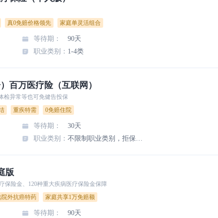
真0免赔价格领先
家庭单灵活组合
等待期
：
90天
职业类别
：
1-4类
告）百万医疗险（互联网）
，体检异常等也可免健告投保
结
重疾特需
0免赔住院
等待期
：
30天
职业类别
：
不限制职业类别，拒保职业或工种：矿工、采石工、采砂工、爆破工、高压电工程设施人员、海洋船员、潜水员、火药炸药制造及处理人、特技演员、驯兽师、防暴警察、特种兵、战地记者。
庭版
疗保险金、120种重大疾病医疗保险金保障
选院外抗癌特药
家庭共享1万免赔额
等待期
：
90天