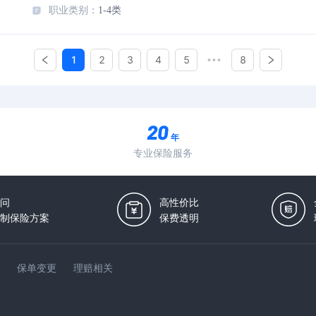
职业类别
：
1-4类
1
2
3
4
5
8
•••
年
专业保险服务
问
高性价比
制保险方案
保费透明
保单变更
理赔相关