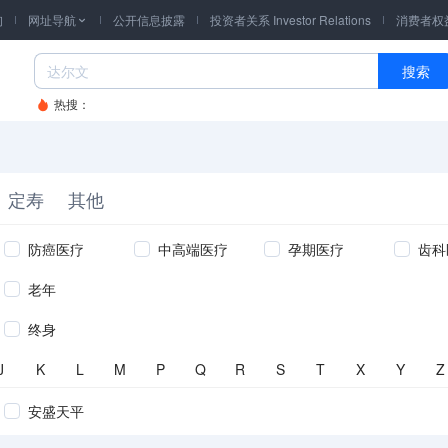
询
网址导航
公开信息披露
投资者关系 Investor Relations
消费者权

搜索
热搜：
定寿
其他
防癌医疗
中高端医疗
孕期医疗
齿科
老年
终身
J
K
L
M
P
Q
R
S
T
X
Y
Z
安盛天平