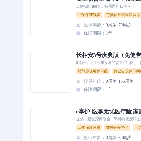
真0免赔自由选，特需医疗低价享
20年保证续保
可低价升级重疾特需
投保年龄
：
0周岁-70周岁
保障期限
：
1年
长相安3号庆典版（免健
0免赔，无社保重疾看特需100%赔付
结节肿块可保可赔
免健告投保不纠
投保年龄
：
0周岁-105周岁
保障期限
：
1年
e享护-医享无忧医疗险 家
提供一般医疗保险金、55种特定疾病医
20年保证续保
支持住院垫付
可
家庭单享95折优惠
投保年龄
：
0周岁-60周岁