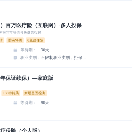
告）百万医疗险（互联网）-多人投保
，体检异常等也可免健告投保
结
重疾特需
0免赔住院
等待期
：
30天
职业类别
：
不限制职业类别，拒保职业或工种：矿工、采石工、采砂工、爆破工、高压电工程设施人员、海洋船员、潜水员、火药炸药制造及处理人、特技演员、驯兽师、防暴警察、特种兵、战地记者。
0年保证续保）—家庭版
188种特药
新增基因检测
等待期
：
90天
医疗保险（个人版）