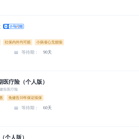
险
社保内外均可赔
小病省心无烦恼
等待期
：
90天
期医疗险（个人版）
免健告医疗险
惠
免健告10年保证续保
等待期
：
60天
6（个人版）