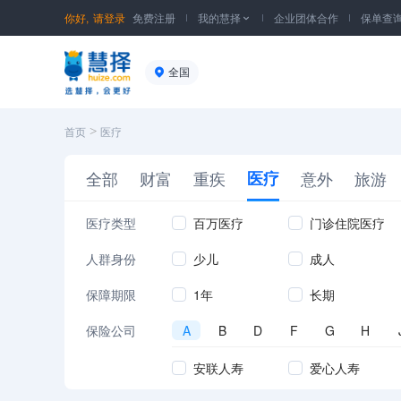
你好,
请登录
免费注册
我的慧择
企业团体合作
保单查

全国
>
首页
医疗
全部
财富
重疾
医疗
意外
旅游
医疗类型
百万医疗
门诊住院医疗
人群身份
少儿
成人
保障期限
1年
长期
保险公司
A
B
D
F
G
H
安联人寿
爱心人寿