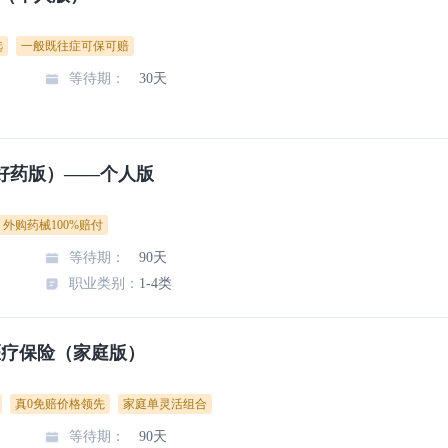
选
一般既往症可保可赔
等待期
：
30天
好药版）——个人版
外购药械100%赔付
等待期
：
90天
职业类别
：
1-4类
医疗保险（家庭版）
真0免赔价格领先
家庭单灵活组合
等待期
：
90天