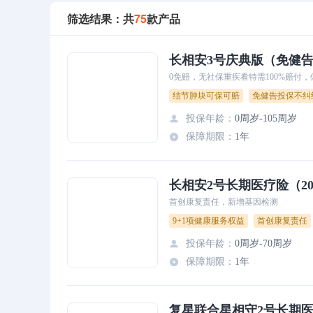
筛选结果：共
75
款产品
长相安3号庆典版（免健
0免赔，无社保重疾看特需100%赔付
结节肿块可保可赔
免健告投保不纠
投保年龄
：
0周岁-105周岁
保障期限
：
1年
长相安2号长期医疗险（2
首创康复责任，新增基因检测
9+1项健康服务权益
首创康复责任
投保年龄
：
0周岁-70周岁
保障期限
：
1年
复星联合星相守2号长期