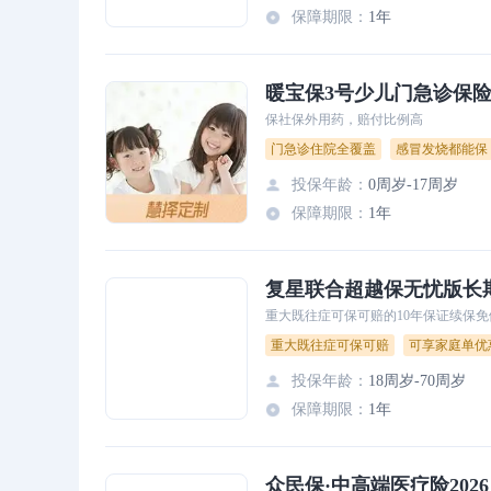
保障期限
：
1年
暖宝保3号少儿门急诊保
保社保外用药，赔付比例高
门急诊住院全覆盖
感冒发烧都能保
投保年龄
：
0周岁-17周岁
保障期限
：
1年
复星联合超越保无忧版长
重大既往症可保可赔的10年保证续保
重大既往症可保可赔
可享家庭单优
投保年龄
：
18周岁-70周岁
保障期限
：
1年
众民保·中高端医疗险202