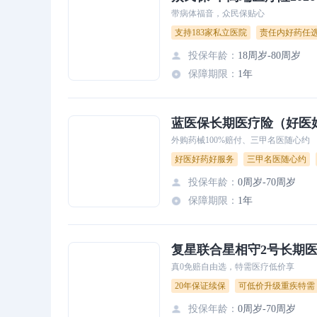
带病体福音，众民保贴心
支持183家私立医院
责任内好药任
投保年龄
：
18周岁-80周岁
保障期限
：
1年
蓝医保长期医疗险（好医
外购药械100%赔付、三甲名医随心约
好医好药好服务
三甲名医随心约
投保年龄
：
0周岁-70周岁
保障期限
：
1年
复星联合星相守2号长期
真0免赔自由选，特需医疗低价享
20年保证续保
可低价升级重疾特需
投保年龄
：
0周岁-70周岁