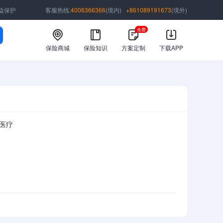
益保护
客服热线:
4006366366
(境内)
+861089191673
(境外)
免费
保险商城
保险知识
方案定制
下载APP
医疗