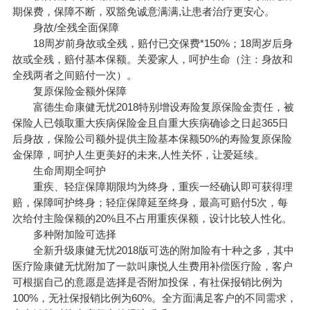
期保费，保障不断，双豁免诚意满满,让患者治疗更安心。
身故/全残全面保障
18周岁前身故或全残，赔付已交保费*150%；18周岁后身
故或全残，赔付基本保额。关爱家人，呵护生命（注：身故和
全残两者之间赔付一次）。
复原保险金额外保障
富德生命康健无忧2018特别增设寿险复原保险金责任，被
保险人已领取重大疾病保险金且自重大疾病确诊之日起365日
后身故，保险公司额外提供主险基本保额50%的寿险复原保险
金保障，呵护人生更美好的未来,人性关怀，让爱延续。
生命周期全呵护
重疾、轻症保障期限均为终身，重疾一经确认即可获得理
赔，保障呵护终身；轻症保障延至终身，最高可赔付5次，每
次给付主险保额的20%且不占用重疾保额，设计比较人性化。
多种附加险可选择
全新升级康健无忧2018版可选的附加险有十种之多，其中
医疗险康健无忧附加了一款叫康悦人生费用补偿医疗险，客户
可根据自己的意愿是选择是否附加投保，有社保报销比例为
100%，无社保报销比例为60%。全方面满足客户的不同需求，