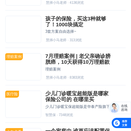
慧择小马老师
·
4136
浏览
孩子的保险，买这3种就够
了！1000块搞定
3套方案自由选择~
慧择小马老师
·
313
浏览
7月理赔案例 | 老父亲确诊膀
理赔案例
胱癌，10天获得10万理赔款
理赔案例
慧择小马老师
·
8383
浏览
少儿门诊暖宝超能版是哪家
医疗险
保险公司的 在哪里买
在线
少儿门诊暖宝保超能版是华泰产险旗下的一款产品，优势在于感冒发烧产生的门诊费用也能报销，产品针对未成年人提供白血病保险金等特定保障，可以通过慧择保险网投保。
咨询
智慧保
·
7348
浏览
推荐
6
文章