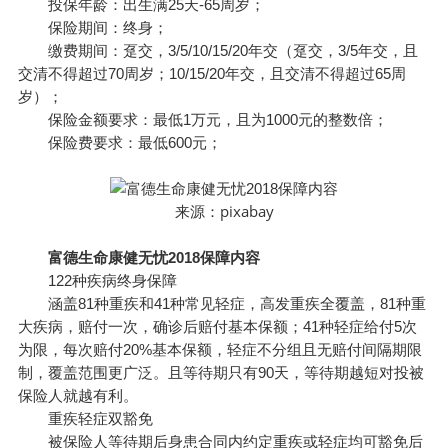
投保年龄：出生满25天-65周岁；
保险期间：终身；
缴费期间：趸交，3/5/10/15/20年交（趸交，3/5年交，且
交清不得超过70周岁；10/15/20年交，且交清不得超过65周
岁）；
保险金额要求：最低1万元，且为1000元的整数倍；
保险费要求：最低600元；
pixabay
来源：
富德生命康健无忧2018保障内容
122种疾病终身保障
涵盖81种重疾和41种常见轻症，高发重疾全覆盖，81种重
大疾病，赔付一次，确诊后赔付基本保额；41种轻症给付5次
为限，每次赔付20%基本保额，轻症不分组且无赔付间隔期限
制，覆盖范围更广泛。且等待期只有90天，等待期越短对投被
保险人就越有利。
重疾轻症双豁免
被保险人等待期后身患合同内约定重疾或轻症均可豁免后