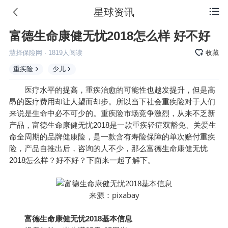
星球资讯

富德生命康健无忧2018怎么样 好不好
慧择保险网
·
1819
人阅读
收藏
重疾险
少儿
医疗水平的提高，重疾治愈的可能性也越发提升，但是高
昂的医疗费用却让人望而却步。所以当下社会重疾险对于人们
来说是生命中必不可少的。重疾险市场竞争激烈，从来不乏新
产品，富德生命康健无忧2018是一款重疾轻症双豁免、关爱生
命全周期的品牌健康险，是一款含有寿险保障的单次赔付重疾
险，产品自推出后，咨询的人不少，那么富德生命康健无忧
2018怎么样？好不好？下面来一起了解下。
pixabay
来源：
富德生命康健无忧2018基本信息