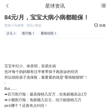
星球资讯

84元/月，宝宝大病小病都能保！
慧择小马老师
·
303
人阅读
收藏
少儿
医疗险
看病住院
宝宝年纪小、体质弱，容易生病
也许每个妈妈都有过半夜带孩子跑急诊的经历
所以咱给孩子选保险，最要紧的就是“看病能报销”！
-
But……
➡百万
医疗险
：最高报销几百万，但免赔额高达1万
➡小额医疗险：免赔额几百元，但只能报销几万
pick哪个？还真有点纠结！