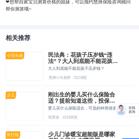
❤想帮自家宝贝测算价格的姐妹，可以预约慧择保险咨询顾问
帮你测算哦~
相关推荐
民法典：花孩子压岁钱“违
小马头条
法”？大人到底能不能花孩子
压岁钱？
大人到底能不能花孩子压岁钱？
慧择小马老师
·
512
浏览
刚出生的婴儿买什么保险合
少儿
适？提前知道这些，投保更
加轻松！
在线
婴儿买什么保险适合，可选的种类很多，比较基础的还是上文提到的这四种，在经济预算充足，已经配齐以上四种险种的情况下，还可以考虑为孩子规划一份教育金，为未来的教育提供充足的资金。
咨询
智慧保
·
2224
浏览
少儿门诊暖宝超能版是哪家
医疗险