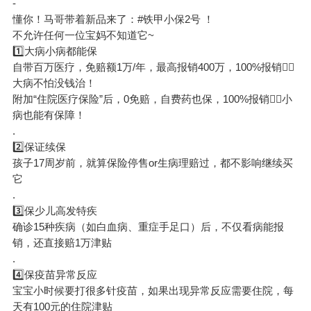
-
懂你！马哥带着新品来了：#
铁甲小保
2号 ！
不允许任何一位宝妈不知道它~
1️⃣大病小病都能保
自带
百万医疗
，免赔额1万/年，最高报销400万，100%报销👍🏻
大病不怕没钱治！
附加“住院医疗保险”后，0免赔，自费药也保，100%报销👍🏻小
病也能有保障！
.
2️⃣保证续保
孩子17周岁前，就算保险停售or生病理赔过，都不影响继续买
它
.
3️⃣保少儿高发特疾
确诊15种疾病（如白血病、重症手足口）后，不仅看病能报
销，还直接赔1万津贴
.
4️⃣保疫苗异常反应
宝宝小时候要打很多针疫苗，如果出现异常反应需要住院，每
天有100元的住院津贴