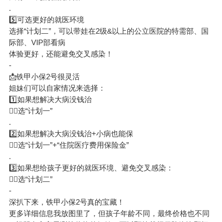
.
5️⃣可选更好的就医环境
选择“计划二”，可以带娃在2级&以上的公立医院的特需部、国
际部、VIP部看病
体验更好，还能避免交叉感染！
-
📩铁甲小保2号很灵活
姐妹们可以自家情况来选择：
1️⃣如果想解决大病没钱治
👉🏻选“计划一”
.
2️⃣如果想解决大病没钱治+小病也能保
👉🏻选“计划一”+“住院医疗费用保险金”
.
3️⃣如果想给孩子更好的就医环境、避免交叉感染：
👉🏻选“计划二”
-
深扒下来，铁甲小保2号真的宝藏！
更多详细信息我放图里了，但孩子年龄不同，最终价格也不同