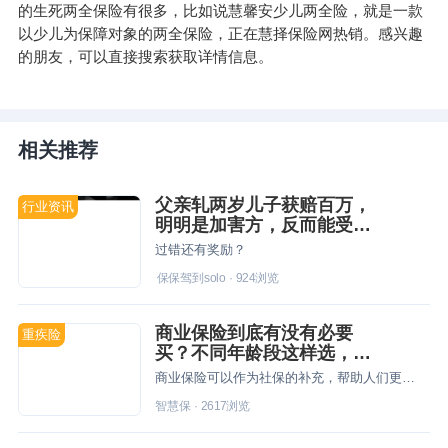
的生死两全保险有很多，比如说
慧馨安少儿两全险
，就是一款
以少儿为保障对象的两全保险，正在慧择保险网热销。感兴趣
的朋友，可以直接搜索获取详情信息。
相关推荐
父亲轧两岁儿子获赔百万，
行业资讯
明明是加害方，反而能受
益？
过错还有奖励？
保保驾到solo
·
924
浏览
商业保险到底有没有必要
重疾险
买？不同年龄段这样选，更
科学！
商业保险可以作为社保的补充，帮助人们更好的规避生活中的各类风险，但不同的年龄段需要保障的侧重点不同，人们要结合自身实际情况进行规划。
智慧保
·
2617
浏览