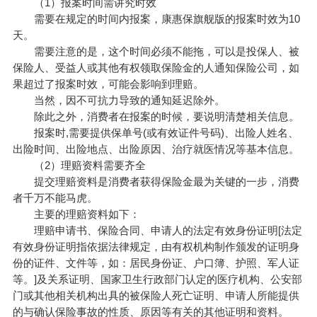
（1）报案时间需讲究时效
需要在规定的时间内报案，康惠保旗舰版的报案时效为10
天。
需要注意的是，这个时间必须不能拖，可以是投保人、被
保险人、受益人或其他有权领取保险金的人通知保险公司，如
果超过了报案时效，可能会影响到理赔。
当然，因不可抗力导致的通知延迟除外。
除此之外，消费者在报案的时候，要说明清楚相关信息。
报案时,需要提供保单号(或有效证件号码)、出险人姓名、
出险时间、出险地点、出险原因、治疗就医情况等基本信息。
（2）理赔资料需要齐全
提交理赔资料是消费者获得保险金最为关键的一步，消费
者千万不能马虎。
主要的理赔资料如下：
理赔申请书、保险合同、申请人的法定有效身份证明[法定
有效身份证明指依据法律规定，由有权机构制作颁发的证明身
份的证件、文件等，如：居民身份证、户口簿、护照、军人证
等。]及关系证明、国家卫生行政部门认定的医疗机构、公安部
门或其他相关机构出具的被保险人死亡证明、申请人所能提供
的与确认保险事故的性质、原因等有关的其他证明和资料。