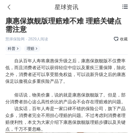
星球资讯

康惠保旗舰版理赔难不难 理赔关键点
需注意
慧择保险网
·
2829
人阅读
收藏
科普
理赔
自从百年人寿将康惠保升级之后，
康惠保旗舰版
不仅费率
低，而且消费者还可以获得轻症中症以及重疾三重保障，除此
之外，消费者还可以享受豁免权益，可以说新升级之后的康惠
保足以傲视众多重疾险产品了。
俗话说，物美价廉，说的就是康惠保旗舰版了。但是，部
分消费者担心这么高性价比的产品会不会存在理赔难的问题。
说实话，百年人寿是一家口碑不错的保险公司，旗下产品
众多，消费者完全不用担心理赔的问题。不过考虑到消费者理
赔便利性，本文为大家介绍下康惠保旗舰版理赔步骤以及关键
点，千万不要忽略。