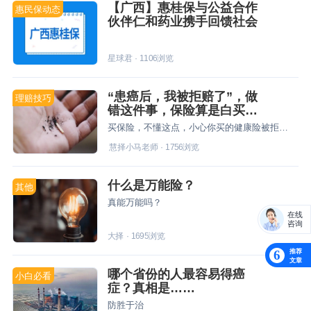
【广西】惠桂保与公益合作
惠民保动态
伙伴仁和药业携手回馈社会
星球君
·
1106
浏览
“患癌后，我被拒赔了”，做
理赔技巧
错这件事，保险算是白买
了！
买保险，不懂这点，小心你买的健康险被拒赔！
慧择小马老师
·
1756
浏览
什么是万能险？
其他
真能万能吗？
在线
咨询
大择
·
1695
浏览
推荐
6
文章
哪个省份的人最容易得癌
小白必看
症？真相是……
防胜于治