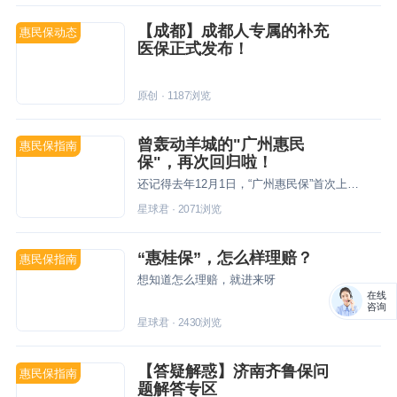
【成都】成都人专属的补充
惠民保动态
医保正式发布！
原创
·
1187
浏览
曾轰动羊城的"广州惠民
惠民保指南
保"，再次回归啦！
还记得去年12月1日，“广州惠民保”首次上线开放参保，在短短一个月内，就有将近70万的广州街坊争相购买，可谓是全城轰动。经过了将近一年的时间，截至2020年10月31日，“广州惠民保”已经理赔了超过4100件。
星球君
·
2071
浏览
“惠桂保”，怎么样理赔？
惠民保指南
想知道怎么理赔，就进来呀
在线
咨询
星球君
·
2430
浏览
【答疑解惑】济南齐鲁保问
惠民保指南
题解答专区