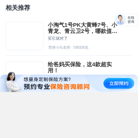
相关推荐
在线
咨询
小淘气1号PK大黄蜂7号、小
青龙、青云卫2号，哪款值得
买？
买它就对了
慧择小马老师
·
5903
浏览
给爸妈买保险，这4款超实
用！
给父母买保险，建议以社保（或新农合）为基础配置，再加上意外险+医疗险，做个组合搭配。
慧择小马老师
·
574
浏览
医保巨变！直接影响看病就
医！
治病的钱少了？
慧择小马老师
·
880
浏览