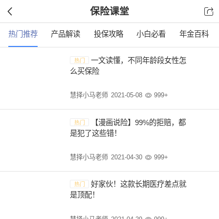
保险课堂

热门推荐
产品解读
投保攻略
小白必看
年金百科
一文读懂，不同年龄段女性怎
热门
么买保险
慧择小马老师
2021-05-08
999+

【漫画说险】99%的拒赔，都
热门
是犯了这些错！
慧择小马老师
2021-04-30
999+

好家伙！这款长期医疗差点就
热门
是顶配！