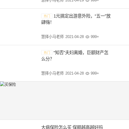
慧择小马老师
2021-04-29
999+

1元搞定出游意外险，“五一”放
热门
肆嗨！
慧择小马老师
2021-04-28
999+

“知否”夫妇离婚，巨额财产怎
热门
么分？
慧择小马老师
2021-04-28
999+

大病保险怎么买 保额越高越好吗