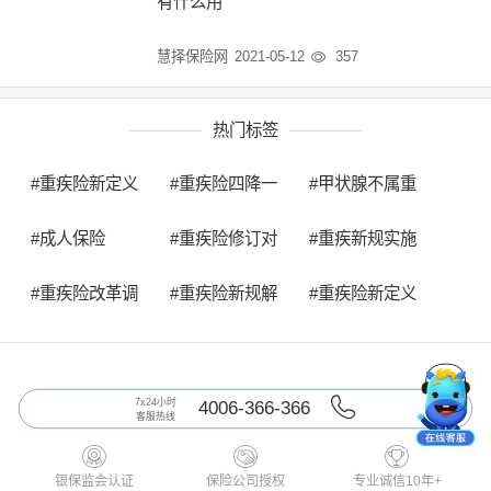
有什么用
慧择保险网
2021-05-12
357

热门标签
#重疾险新定义
#重疾险四降一
#甲状腺不属重
执行时间
限两不保
疾
#成人保险
#重疾险修订对
#重疾新规实施
比
时间
#重疾险改革调
#重疾险新规解
#重疾险新定义
整
读
解读
7x24小时
4006-366-366
客服热线



银保监会认证
保险公司授权
专业诚信10年+