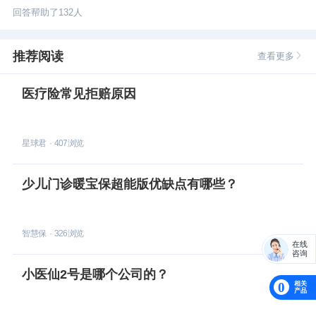
回答帮助了
132
人
推荐阅读
查看更多
医疗险常见拒赔原因
星球君
·
407
浏览
少儿门诊暖宝保超能版优缺点有哪些？
智慧保
·
326
浏览
在线
咨询
小医仙2号是哪个公司的？
相关
0
产品