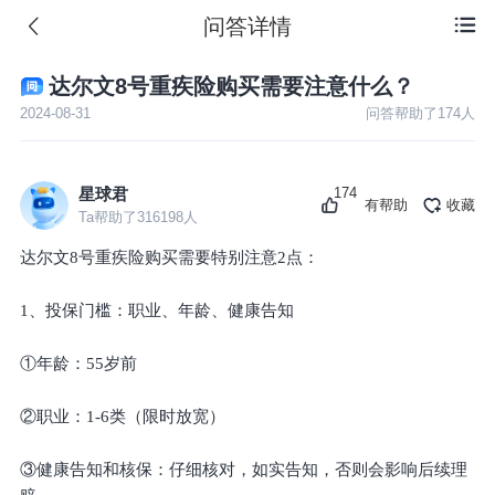
问答详情

达尔文8号重疾险购买需要注意什么？
2024-08-31
问答帮助了
174
人
174
星球君
有帮助
收藏
Ta帮助了
316198
人
达尔文8号重疾险购买需要特别注意2点：
1、投保门槛：职业、年龄、健康告知
①年龄：55岁前
②职业：1-6类（限时放宽）
③健康告知和核保：仔细核对，如实告知，否则会影响后续理