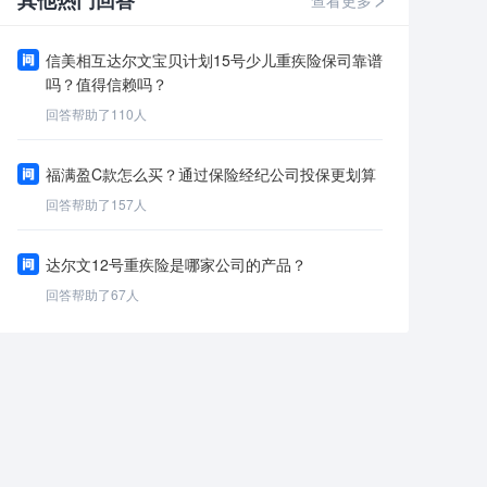
其他热门回答
查看更多
信美相互达尔文宝贝计划15号少儿重疾险保司靠谱
吗？值得信赖吗？
回答帮助了
110
人
福满盈C款怎么买？通过保险经纪公司投保更划算
回答帮助了
157
人
达尔文12号重疾险是哪家公司的产品？
回答帮助了
67
人