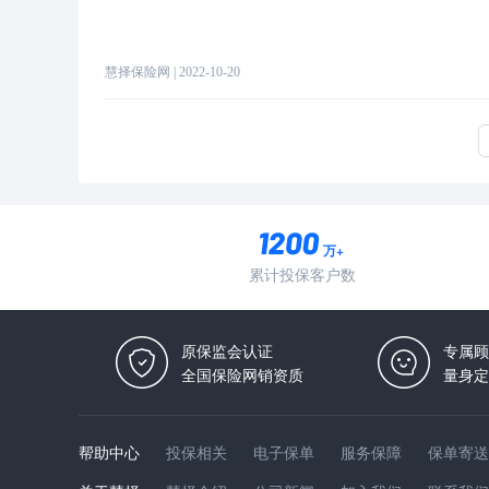
慧择保险网
| 2022-10-20
万+
累计投保客户数
原保监会认证
专属顾
全国保险网销资质
量身定
帮助中心
投保相关
电子保单
服务保障
保单寄送