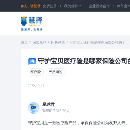
你好,
请登录
免费注册
我的慧择
企业团体合作
保单查

>
>
>
首页
保险星球
问答列表
守护宝贝医疗险是哪家保险公司的？
守护宝贝医疗险是哪家保险公司
医疗险
产品问答
2022-10-21
星球君
Ta帮助了
316198
人
守护宝贝是一款医疗险产品，承保保险公司为友邦人寿。