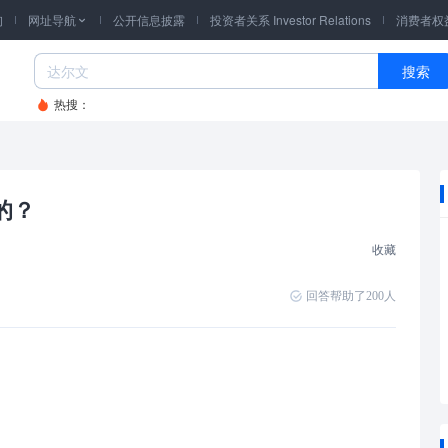
询
网址导航
公开信息披露
投资者关系 Investor Relations
消费者权

搜索
热搜：
的？
收藏
回答帮助了
200
人