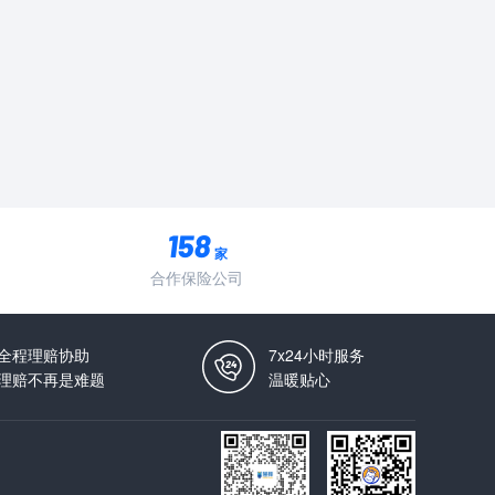
家
合作保险公司
全程理赔协助
7x24小时服务
理赔不再是难题
温暖贴心