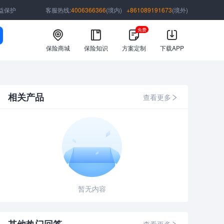
益保护
客服热线:
4006366366
(境内)
+861089191673
(境外)
免费
保险商城
保险知识
方案定制
下载APP
相关产品
查看更多
暂无内容