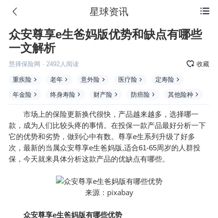
星球资讯

众安尊享e生爸妈版优势和缺点有哪些
一文解析
慧择保险网
·
2492
人阅读
收藏
重疾险
老年
意外险
医疗险
定寿险
年金险
终身寿险
财产险
防癌险
其他险种
市场上的保险更新换代很快，产品越来越多，选择哪一
款，成为人们比较头疼的事情。在投保一款产品最好分析一下
它的优势和劣势，做到心中有数。尊享e生系列升级了好多
次，最新的当属众安尊享e生爸妈版,适合61-65周岁的人群投
保，今天就来具体分析这款产品的优缺点有哪些。
pixabay
来源：
众安尊享e生爸妈版有哪些优势