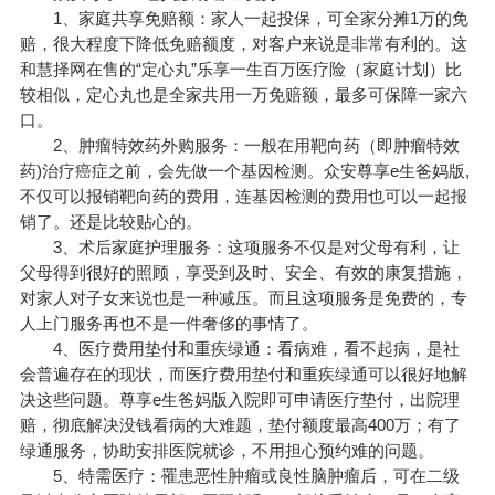
1、家庭共享免赔额：家人一起投保，可全家分摊1万的免
赔，很大程度下降低免赔额度，对客户来说是非常有利的。这
和慧择网在售的“定心丸”乐享一生百万医疗险（家庭计划）比
较相似，定心丸也是全家共用一万免赔额，最多可保障一家六
口。
2、肿瘤特效药外购服务：一般在用靶向药（即肿瘤特效
药)治疗癌症之前，会先做一个基因检测。众安尊享e生爸妈版,
不仅可以报销靶向药的费用，连基因检测的费用也可以一起报
销了。还是比较贴心的。
3、术后家庭护理服务：这项服务不仅是对父母有利，让
父母得到很好的照顾，享受到及时、安全、有效的康复措施，
对家人对子女来说也是一种减压。而且这项服务是免费的，专
人上门服务再也不是一件奢侈的事情了。
4、医疗费用垫付和重疾绿通：看病难，看不起病，是社
会普遍存在的现状，而医疗费用垫付和重疾绿通可以很好地解
决这些问题。尊享e生爸妈版入院即可申请医疗垫付，出院理
赔，彻底解决没钱看病的大难题，垫付额度最高400万；有了
绿通服务，协助安排医院就诊，不用担心预约难的问题。
5、特需医疗：罹患恶性肿瘤或良性脑肿瘤后，可在二级