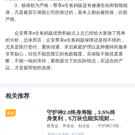
3、核保较为严格：尊享e生爸妈版是有健康告知和智能核
保，凡是被其它保险公司拒保过的，基本上都会被拒保，比较
严格。
众安尊享e生爸妈版优势和缺点上文已经给大家做了简单
的分析，总体而言，众安尊享e生爸妈版保障还是很不错的，
尤其是医疗垫付、重疾绿通、术后家庭护理以及肿瘤特药服务
非常贴心，但也不能忽视它的免赔额度。买保险不能优柔寡
断，不能一味的等待，要根据当下的实际情况，买适合的产
品，才是最明智的选择。
相关推荐
守护神2.0终身寿险，3.5%终
寿险
身复利，5万块也能实现财富
自由！
教育金、养老金、创业金……守护神2.0强大的财务规划功能
慧择小马老师
·
421
浏览