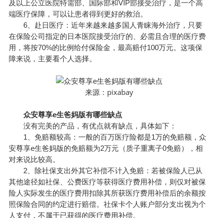
及以上公立医院特需部、国际部和VIP部接受治疗，是一个高
端医疗保障，可以让患者得到更好的救治。
6、赴日医疗：近年来越来越多国人青睐海外治疗，只要
在保险公司指定的日本医院接受治疗的、必需且合理的医疗费
用，将按70%的比例给付保险金，最高赔付100万元。这项保
障来说，主要看个人选择。
pixabay
来源：
众安尊享e生爸妈版有哪些缺点
没有完美的产品，有优点就有缺点，具体如下：
1、免赔额较高：一般的百万医疗险都是1万的免赔额，众
安尊享e生爸妈版的免赔额为2万元（质子重离子0免赔），相
对来说比较高。
2、除社保支出外其它补偿不计入免赔：若被保险人已从
其他途径如社保、公费医疗等获得医疗费用补偿，则仅对被保
险人实际发生的医疗费用扣除其所获医疗费用补偿后的余额按
照保险合同的约定进行赔偿。社保卡个人账户部分支出视为个
人支付，不属于已获得的医疗费用补偿。