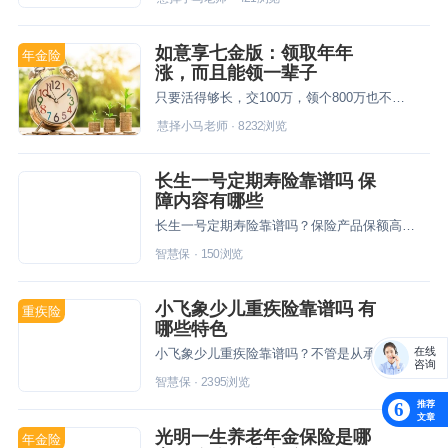
如意享七金版：领取年年
年金险
涨，而且能领一辈子
只要活得够长，交100万，领个800万也不是梦
慧择小马老师
·
8232
浏览
长生一号定期寿险靠谱吗 保
障内容有哪些
长生一号定期寿险靠谱吗？保险产品保额高、投保限制条件少，值得用户信赖。
智慧保
·
150
浏览
小飞象少儿重疾险靠谱吗 有
重疾险
哪些特色
在线
小飞象少儿重疾险靠谱吗？不管是从承保公司还是产品本身看，小飞象少儿重疾险都是十分可靠的。
咨询
智慧保
·
2395
浏览
推荐
6
文章
光明一生养老年金保险是哪
年金险