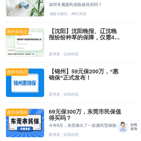
深圳专属惠民保险值得买吗？
保险马探长
·
4991
浏览
【沈阳】沈阳晚报、辽沈晚
惠民保动态
报纷纷种草的保障，仅需49
元就可获得300万保障！
星球君
·
1164
浏览
【锦州】59元保200万，“惠
惠民保动态
锦保”正式发布！
星球君
·
1459
浏览
69元保300万，东莞市民保值
惠民保指南
得买吗？
在线
今年8月，东莞推出了一款惠民型保险——东莞市民保。保一年，才69元。主要报销两部分费用——医保范围内的住院和特定门诊费用、20种特药费用。
咨询
星球君
·
3255
浏览