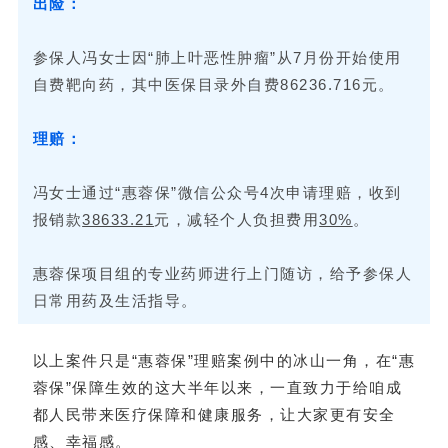
出险：
参保人冯女士因“肺上叶恶性肿瘤”从7月份开始使用
自费靶向药，其中医保目录外自费86236.716元。
理赔：
冯女士通过“惠蓉保”微信公众号4次申请理赔，收到
报销款
38633.21
元，减轻个人负担费用
30%
。
惠蓉保项目组的专业药师进行上门随访，给予参保人
日常用药及生活指导。
以上案件只是“惠蓉保”理赔案例中的冰山一角，在“惠
蓉保”保障生效的这大半年以来，一直致力于给咱成
都人民带来医疗保障和健康服务，让大家更有安全
感、幸福感。