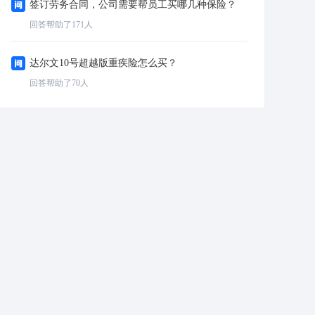
签订劳务合同，公司需要帮员工买哪几种保险？
回答帮助了
171
人
达尔文10号超越版重疾险怎么买？
回答帮助了
70
人