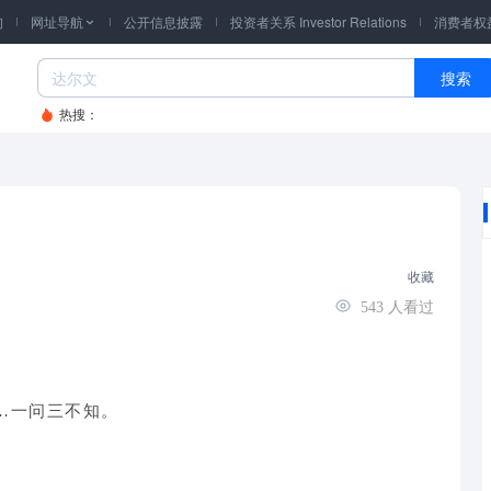
询
网址导航
公开信息披露
投资者关系 Investor Relations
消费者权

搜索
热搜：
收藏
543
人看过
…一问三不知。