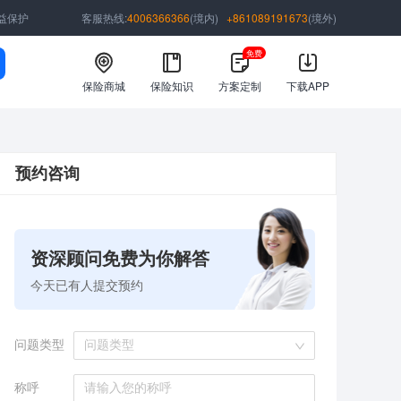
益保护
客服热线:
4006366366
(境内)
+861089191673
(境外)
免费
保险商城
保险知识
方案定制
下载APP
预约咨询
资深顾问免费为你解答
今天已有
人提交预约
问题类型
问题类型
称呼