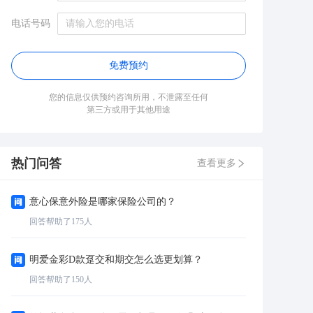
电话号码
免费预约
您的信息仅供预约咨询所用，不泄露至任何
第三方或用于其他用途
热门问答
查看更多
意心保意外险是哪家保险公司的？
回答帮助了
175
人
明爱金彩D款趸交和期交怎么选更划算？
回答帮助了
150
人