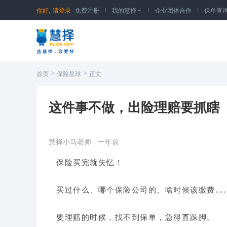
你好,
请登录
免费注册
我的慧择
企业团体合作
保单查

>
>
首页
保险星球
正文
这件事不做，出险理赔要抓瞎
慧择小马老师
·
一年前
保险买完就失忆！
买过什么、哪个保险公司的、啥时候该缴费…
要理赔的时候，找不到保单，急得直跺脚。