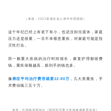
（来源：2022富德生命人寿半年理赔报）
这个年纪已经上有老下有小，也还没卸任退休，家庭
压力还是很重，一旦不幸罹患重疾，对家庭可能是毁
灭性打击。
而一般重大疾病的治疗时间很长，康复护理都很费
钱，重疾保额越高，赔到手的钱也多。
像
癌症平均治疗费用就要22-80万
，几大类重疾，手
术费动辄三五十万。
来源：中国精算师协会《国民防范重大疾病健康教育读本》