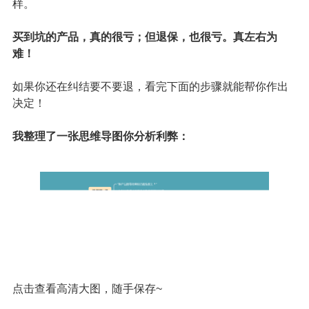
2
退保不求人，怎么选才不后悔？
我每次看到有些朋友问：“xx产品真的坑，想退能回多少
钱？”的时候，就特别心疼。
你说，要是买保险的时候多看一下保险条款，都不至于这
样。
买到坑的产品，真的很亏；但退保，也很亏。真左右为
难！
如果你还在纠结要不要退，看完下面的步骤就能帮你作出
决定！