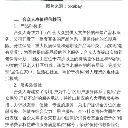
图片来源：pixabay
二、合众人寿值得信赖吗
1、产品种类多
合众人寿致力于为社会大众提供人文关怀的寿险产品和服
务。公司开发了一整套完备的产品体系，覆盖传统的长期寿
险、
分红保险
、重大
疾病保险
和短期险产品等种类。为实现“老
有所养”，为百姓提供高品质的养老服务，合众人寿提出实物养
老保障计划，社区由定位于70岁以上的持续退休社区和55岁到
70岁的活跃老人社区组成，涵盖养老服务的所有层级，完美实
现“居住在家中、生活在社区、照护于机构”老人理想的退休生
活模式。
2、服务质量优
合众人寿建立了“以用户为中心”的用户服务体系，提出“合
众保险 理赔不难”的服务承诺，并推出相应的八大理赔服务举
措，力求以友善、便捷、专业的服务，为用户提供全方位的金
融服务。凭借在综合实力、用户服务、企业社会责任方面的杰
出表现，合众人寿多次荣获由中国保护消费者基金会授予的“维
护消费者权益诚信服务满意单位”称号，荣获“值得信赖保险公