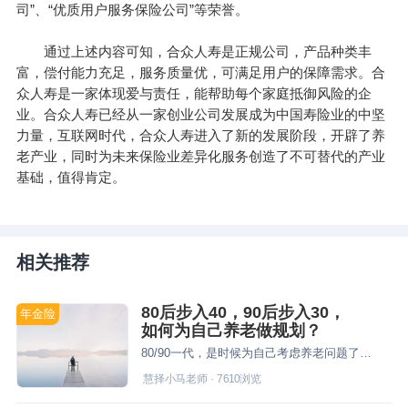
司”、“优质用户服务保险公司”等荣誉。
通过上述内容可知，合众人寿是正规公司，产品种类丰
富，偿付能力充足，服务质量优，可满足用户的保障需求。合
众人寿是一家体现爱与责任，能帮助每个家庭抵御风险的企
业。合众人寿已经从一家创业公司发展成为中国寿险业的中坚
力量，互联网时代，合众人寿进入了新的发展阶段，开辟了养
老产业，同时为未来保险业差异化服务创造了不可替代的产业
基础，值得肯定。
相关推荐
80后步入40，90后步入30，
年金险
如何为自己养老做规划？
80/90一代，是时候为自己考虑养老问题了。如果告诉你有一种工具可以安全地提供长期、稳定的现金流，还能保证收益、抵御通货膨胀，让养老规划简单易行，你会想要吗？
慧择小马老师
·
7610
浏览