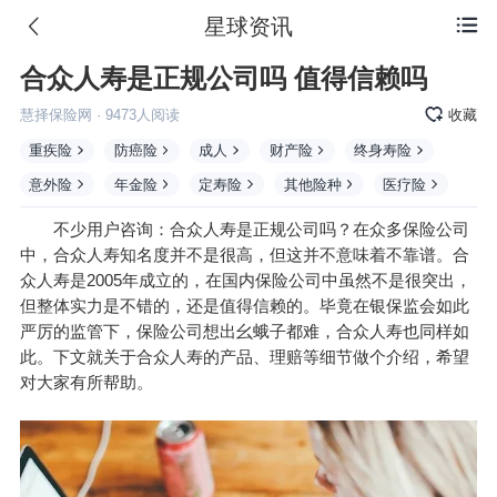
星球资讯

合众人寿是正规公司吗 值得信赖吗
慧择保险网
·
9473
人阅读
收藏
重疾险
防癌险
成人
财产险
终身寿险
意外险
年金险
定寿险
其他险种
医疗险
不少用户咨询：
合众人寿
是正规公司吗？在众多保险公司
中，合众人寿知名度并不是很高，但这并不意味着不靠谱。合
众人寿是2005年成立的，在国内保险公司中虽然不是很突出，
但整体实力是不错的，还是值得信赖的。毕竟在银保监会如此
严厉的监管下，保险公司想出幺蛾子都难，合众人寿也同样如
此。下文就关于合众人寿的产品、理赔等细节做个介绍，希望
对大家有所帮助。