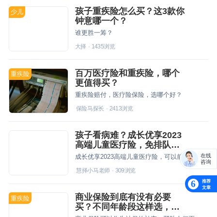
孩子重疾险怎么买？这3款你
少儿
钟意哪一个？
谁更胜一筹？
大择
·
1435
浏览
百万医疗险和重疾险，哪个
重疾险
更值得买？
重疾险赔付，医疗险保险，选哪个好？
保险马探长
·
2413
浏览
孩子看病难？成长优享2023
高端儿童医疗险，免排队全
报销
在线
成长优享2023高端儿童医疗险，可以前往和睦家、新世纪、美中宜和等私立医院就医，不用排队，尽早缓解宝宝的不适，医疗费用还能100%报销。
咨询
慧择小马老师
·
309
浏览
推荐
6
文章
商业保险到底有没有必要
重疾险
买？不同年龄段这样选，更
科学！