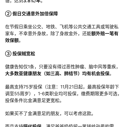
错，达到
3.8%/年
。
② 假日交通意外加倍保障
在节假日乘坐公交、地铁、飞机等公共交通工具或驾驶私
家车，不幸意外身故，除了身故金外，还能
额外赔一笔有
效保额
。
③ 投保贼宽松
健康告知仅1条，只要没有得过恶性肿瘤、脑中风等重疾，
大多数亚健康朋友（如三高、肺结节）均有机会投保
。
最高支持75岁投保（注意：11月21日起，最高投保年龄下
调至55周岁），1-6类职业均可投保，缴费期限更多可选，
投保条件比金满意足更宽松。
如果买不了金满意足的朋友，可以考虑这款。
而且支持
隔代投保
，满足爷爷奶奶留一笔钱给孙辈的需