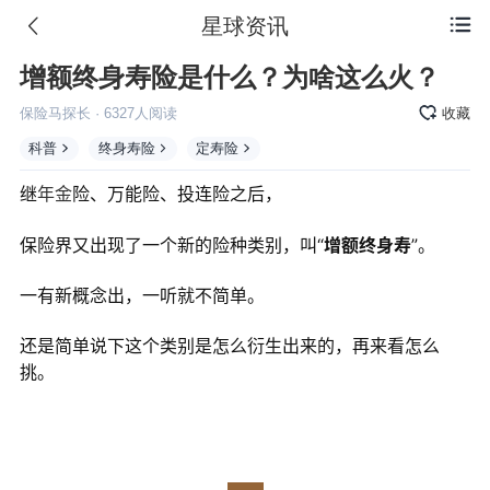
星球资讯

增额终身寿险是什么？为啥这么火？
保险马探长
·
6327
人阅读
收藏
科普
终身寿险
定寿险
继
年金
险、万能险、投连险之后，
保险界又出现了一个新的险种类别，叫“
增额终身寿
”。
一有新概念出，一听就不简单。
还是简单说下这个类别是怎么衍生出来的，再来看怎么
挑。