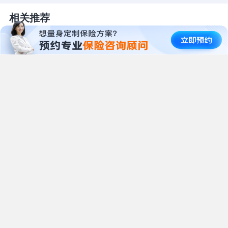
相关推荐
90%的女人都有的乳腺增生
小白必看
对买保险的影响究竟有多
大？
乳腺有问题，怎么避免被拒保？
慧择保保驾到阿宝叔
·
1694
浏览
光大永明利好：万能账户可
追加！
抓紧上车
慧择小马老师
·
1702
浏览
新规！大保司分红可突破限
高，一生中意vs福满佳2.0谁
更牛？
分红险市场自此迎来分水岭
慧择小马老师
·
1025
浏览