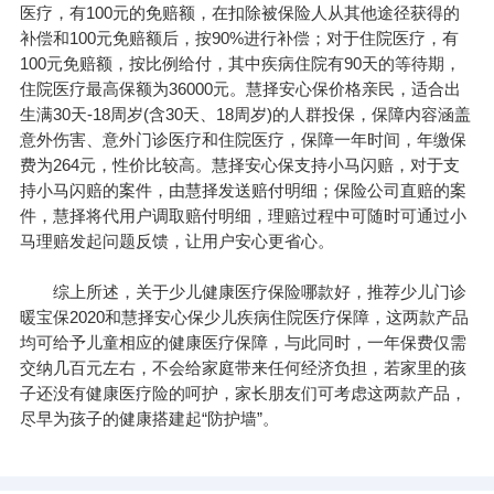
医疗，有100元的免赔额，在扣除
被保险人
从其他途径获得的
补偿和100元免赔额后，按90%进行补偿；对于住院医疗，有
100元免赔额，按比例给付，其中疾病住院有90天的等待期，
住院医疗最高保额为36000元。慧择安心保价格亲民，适合出
生满30天-18周岁(含30天、18周岁)的人群投保，保障内容涵盖
意外伤害、意外门诊医疗和住院医疗，保障一年时间，年缴保
费为264元，性价比较高。慧择安心保支持小马闪赔，对于支
持小马闪赔的案件，由慧择发送赔付明细；保险公司直赔的案
件，慧择将代用户调取赔付明细，理赔过程中可随时可通过小
马理赔发起问题反馈，让用户安心更省心。
综上所述，关于少儿健康医疗保险哪款好，推荐少儿门诊
暖宝保2020和慧择安心保少儿疾病住院医疗保障，这两款产品
均可给予儿童相应的健康医疗保障，与此同时，一年保费仅需
交纳几百元左右，不会给家庭带来任何经济负担，若家里的孩
子还没有健康医疗险的呵护，家长朋友们可考虑这两款产品，
尽早为孩子的健康搭建起“防护墙”。