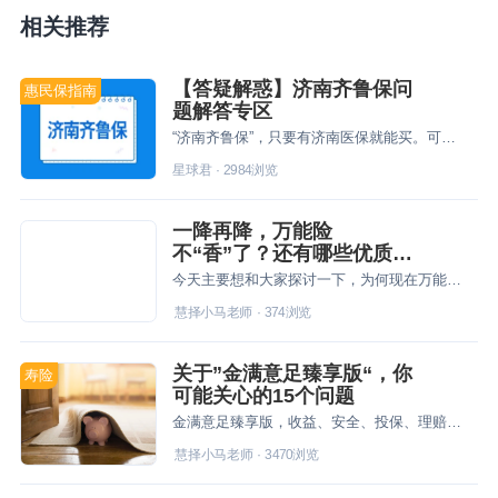
相关推荐
【答疑解惑】济南齐鲁保问
惠民保指南
题解答专区
“济南齐鲁保”，只要有济南医保就能买。可以报销住院/特病门诊医疗费和新特药的药品费。59元保一年，价格便宜。
星球君
·
2984
浏览
一降再降，万能险
不“香”了？还有哪些优质稳
健的资产增值渠道？
今天主要想和大家探讨一下，为何现在万能险利率下调如此之快，万能险还有必要买吗？以及目前还有哪些优质稳健的资产增值渠道？
慧择小马老师
·
374
浏览
关于”金满意足臻享版“，你
寿险
可能关心的15个问题
金满意足臻享版，收益、安全、投保、理赔都靠谱吗？
慧择小马老师
·
3470
浏览