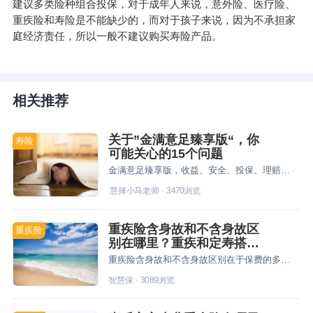
建议多类险种组合投保，对于成年人来说，意外险、医疗险、
重疾险和寿险是不能缺少的，而对于孩子来说，因为不承担家
庭经济责任，所以一般不建议购买寿险产品。
相关推荐
关于”金满意足臻享版“，你
寿险
可能关心的15个问题
金满意足臻享版，收益、安全、投保、理赔都靠谱吗？
慧择小马老师
·
3470
浏览
重疾险含身故和不含身故区
重疾险
别在哪里？重疾和定寿搭配
更值得推荐吗
重疾险含身故和不含身故区别在于保费的多少以及赔付的问题上，如果预算不多，建议优先考虑不含身故责任的重疾险，同时搭配定寿投保，性价比更高。
智慧保
·
3089
浏览