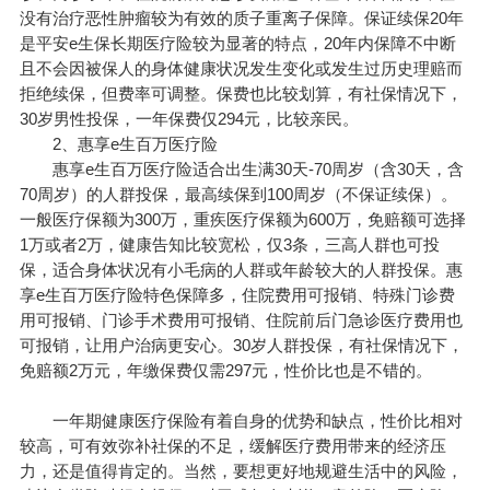
没有治疗恶性肿瘤较为有效的质子重离子保障。保证续保20年
是平安e生保长期医疗险较为显著的特点，20年内保障不中断
且不会因被保人的身体健康状况发生变化或发生过历史理赔而
拒绝续保，但费率可调整。保费也比较划算，有社保情况下，
30岁男性投保，一年保费仅294元，比较亲民。
2、惠享e生百万医疗险
惠享e生百万医疗险适合出生满30天-70周岁（含30天，含
70周岁）的人群投保，最高续保到100周岁（不保证续保）。
一般医疗保额为300万，重疾医疗保额为600万，免赔额可选择
1万或者2万，健康告知比较宽松，仅3条，三高人群也可投
保，适合身体状况有小毛病的人群或年龄较大的人群投保。惠
享e生百万医疗险特色保障多，住院费用可报销、特殊门诊费
用可报销、门诊手术费用可报销、住院前后门急诊医疗费用也
可报销，让用户治病更安心。30岁人群投保，有社保情况下，
免赔额2万元，年缴保费仅需297元，性价比也是不错的。
一年期健康医疗保险有着自身的优势和缺点，性价比相对
较高，可有效弥补社保的不足，缓解医疗费用带来的经济压
力，还是值得肯定的。当然，要想更好地规避生活中的风险，