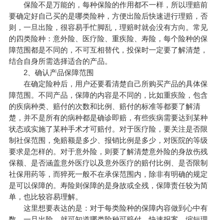
保险不是万能的，每种保险的作用都不一样，所以理赔前
要确定好自己买的是哪类险种，方便出险后快速进行理赔，否
则，一旦出险，很容易手忙脚乱，理赔时就会没有方向。常见
的四类险种：意外险、医疗险、重疾险、寿险，每个险种的保
障范围都是不同的，不可互相替代，投保时一定要了解清楚，
结合自身所需选择适合的产品。
2、确认产品保障范围
在确定险种后，用户还要看清楚自己所购买产品的具体保
障范围。不同产品，保障的内容是不同的，比如重疾险，包含
的疾病种类、赔付的次数和比例、赔付的标准等都要了解清
楚，并不是所有的病种都是确诊即赔，有些疾病需要达到某种
状态或实施了某种手术才可赔付。对于医疗险，要关注是否限
制社保范围，免赔额是多少、报销比例是多少，对医院的等级
要求是怎样的。对于意外险，则要了解清楚意外险的身故伤残
保额、是否涵盖意外医疗以及意外医疗的赔付比例、是否限制
社保用药等，而猝死一般不在承保范围内，除非有明确的规定
是可以保障的。寿险则保障的是身故或全残，保障责任较为简
单，也比较容易理解。
这里想要表达的是：对于每类险种的保障内容做到心中有
数，一旦出险，就可知道哪类险种可赔付，快速报案，缩短理