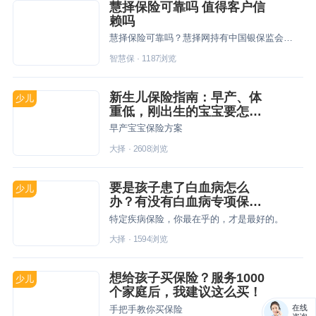
慧择保险可靠吗 值得客户信
赖吗
慧择保险可靠吗？慧择网持有中国银保监会颁发的全国保险经纪牌照及保险网销资质，客户登录慧择网买保险十分可靠。
智慧保
·
1187
浏览
新生儿保险指南：早产、体
少儿
重低，刚出生的宝宝要怎么
买保险？
早产宝宝保险方案
大择
·
2608
浏览
要是孩子患了白血病怎么
少儿
办？有没有白血病专项保
险？
特定疾病保险，你最在乎的，才是最好的。
大择
·
1594
浏览
想给孩子买保险？服务1000
少儿
个家庭后，我建议这么买！
在线
手把手教你买保险