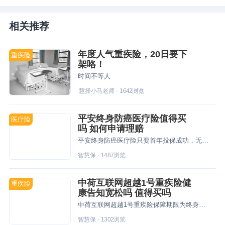
相关推荐
年度人气重疾险，20日要下
重疾险
架咯！
时间不等人
慧择小马老师
·
1642
浏览
平安终身防癌医疗险值得买
医疗险
吗 如何申请理赔
平安终身防癌医疗险只要首年投保成功，无论产品停售、还是患癌理赔了，都可以正常续保，能够保障一辈子！
智慧保
·
1487
浏览
中荷互联网超越1号重疾险健
重疾险
康告知宽松吗 值得买吗
中荷互联网超越1号重疾险保障期限为终身，产品健康告知宽松，对高血压、糖尿病、抑郁症等人群友好，还自带身故保障责任！
智慧保
·
1302
浏览