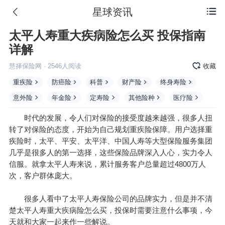
星球资讯

太平人寿重大疾病险怎么买 投保指南
详解
慧择保险网
·
2546
人阅读
收藏
重疾险
防癌险
科普
财产险
终身寿险
意外险
年金险
定寿险
其他险种
医疗险
时代的发展，令人们对保险的接受度越来越强，很多人扭
转了对保险的态度，开始为自己规划重疾险保障。用户选择重
疾险时，太平、平安、太平洋、中国人寿等大型保险服务集团
几乎是很多人的第一选择，这些保险品牌深入人心，实力令人
信服。就拿太平人寿来说，累计服务客户总量超过4800万人
次，客户群体庞大。
很多人看中了太平人寿保险公司的品牌实力，但是并不清
楚太平人寿重大疾病险怎么买，投保时需要注意什么事项，今
天就和大家一起来作一些解说。