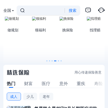
全国
搜索
做规划
领福利
挑保险
找理赔
用心传递保险善意
热门
财富
医疗
意外
重疾
寿险
成人
少儿
老年