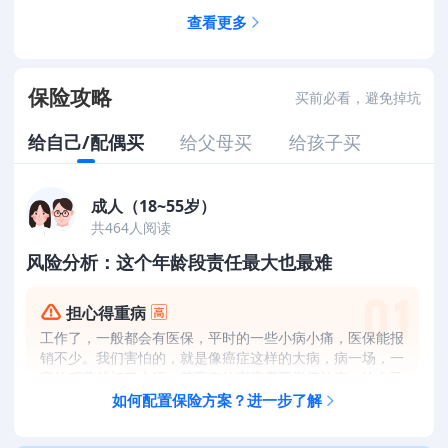
查看更多
保险攻略
买前必看，避免掉坑
给自己/配偶买
给父母买
给孩子买
成人（18~55岁）
共
464
人阅读
风险分析：这个年龄段责任最大也最难
担心得重病
工作了，一般都会有医保，平时的一些小病小痛，医保能报
销不少。我们害怕的，就是像癌症这样的大病，病一场，一
家的积蓄就打了水漂。甚至有的家庭需要举债治病，给自己
和家人都带来不小的经济负担。
如何配置保险方案？进一步了解