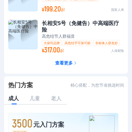
可选45岁前额外赔
199.20
¥
起
国富人寿
长相安5号（免健告）中高端医疗
险
高危结节人群福音
大保司品牌
高危结节可保可赔
非标体人群友好
317.00
¥
0-105岁可投
起
人保财险
查看更多
热门方案
精心搭配，为您节省挑选时间
成人
儿童
老人
3500
元入门方案