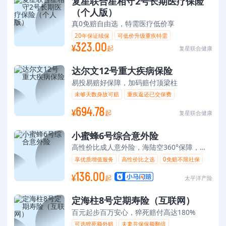
复星联合星相守2号长期医疗保险
（个人版）
真0免赔自由选，特需医疗低价享
20年保证续保
可低价升级重疾特需
323.00
¥
真0免赔价格领先
家庭单灵活组合
起
复星联合健康
达尔文12号重大疾病保险
易投易赔好保障，加码赔付顶梁柱
未够天数身故可赔
重疾返还已交保费
确诊癌症额外赔
694.78
¥
起
复星联合健康
小蜜蜂6号综合意外险
高性价比成人意外险，海陆空360°保障，增值服务守护意外就医全流程
享优质增值服务
高性价比之选
0免赔不限社保
意外/猝死双重保障
136.00
¥
起
太平洋产险
定海柱8号定期寿险（互联网）
百元起步百万安心，猝死赔付高达180%
可选猝死额外赔
夫妻共保保额翻倍