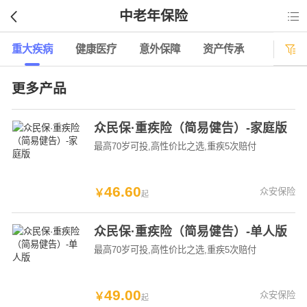
中老年保险

重大疾病
健康医疗
意外保障
资产传承

更多产品
众民保·重疾险（简易健告）-家庭版
最高70岁可投
,高性价比之选
,重疾5次赔付
46
.
60
众安保险
￥
起
众民保·重疾险（简易健告）-单人版
最高70岁可投
,高性价比之选
,重疾5次赔付
49
.
00
众安保险
￥
起