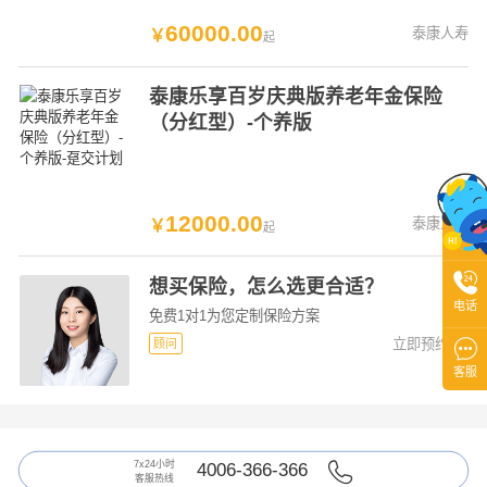
60000
.
00
泰康人寿
￥
起
泰康乐享百岁庆典版养老年金保险
（分红型）-个养版
12000
.
00
泰康人寿
￥
起

想买保险，怎么选更合适？
电话
免费1对1为您定制保险方案
立即预约

顾问

客服
7x24小时
4006-366-366
客服热线