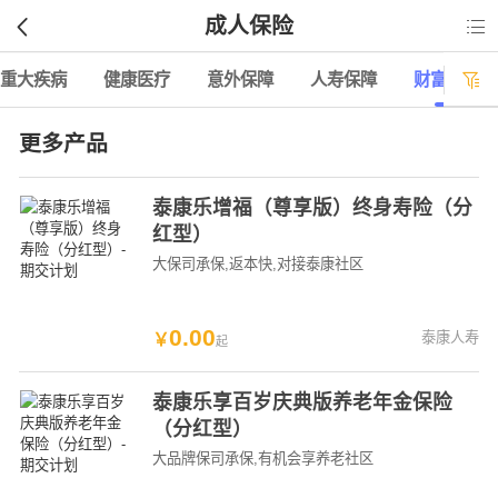
成人保险

重大疾病
健康医疗
意外保障
人寿保障
财富年金

更多产品
泰康乐增福（尊享版）终身寿险（分
红型）
大保司承保
,返本快
,对接泰康社区
0
.
00
泰康人寿
￥
起
泰康乐享百岁庆典版养老年金保险
（分红型）
大品牌保司承保
,有机会享养老社区