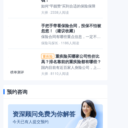
钱！
如何“平靓赞”买到合适的保险保障
大择
· 2338人阅读
手把手带看保险合同，投保不怕被
忽悠！（建议收藏）
保险合同有哪些重点信息，一定不能错过？
保险马探长
· 1186人阅读
重疾险买哪家公司性价比
重疾险
高？排名靠前的重疾险都有哪些？
国内目前有近百家人身险公司，上百款重疾险大测评！
榜单测评
大择
· 8110人阅读
预约咨询
资深顾问免费为你解答
今天已有
人提交预约