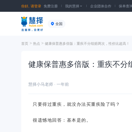
你好,
请登录
免费注册
我的慧择
企业团体合作
保单查

全国
>
>
首页
热点
健康保普惠多倍版：重疾不分组赔两次，性价比超高！
健康保普惠多倍版：重疾不分
慧择小马老师
· 一年前
只要得过重疾，就没办法
买重疾险
了吗？
很遗憾地回答：基本是的。