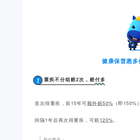
健康保普惠多
重疾不分组赔2次，赔付多
1
首次得重疾，前15年可
额外赔50%
（即150%
间隔1年后再次得重疾，可赔
120%
。
举个栗子：