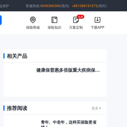
益保护
客服热线:
4006366366
(境内)
+861089191673
(境外)
免费
保险商城
保险知识
方案定制
下载APP
相关产品
健康保普惠多倍版重大疾病保险计划
推荐阅读
更多
青年、中老年，这样买保险更省