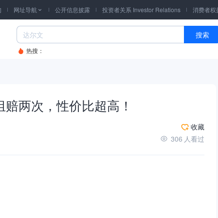
询
网址导航
公开信息披露
投资者关系 Investor Relations
消费者权

搜索
热搜：
组赔两次，性价比超高！
收藏
306
人看过