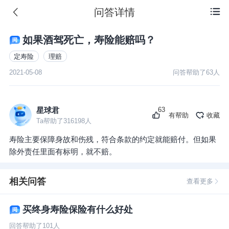
问答详情

如果酒驾死亡，寿险能赔吗？
定寿险
理赔
2021-05-08
问答帮助了
63
人
63
星球君
有帮助
收藏
Ta帮助了
316198
人
寿险主要保障身故和伤残，符合条款的约定就能赔付。但如果
除外责任里面有标明，就不赔。
相关问答
查看更多
买终身寿险保险有什么好处
回答帮助了
101
人