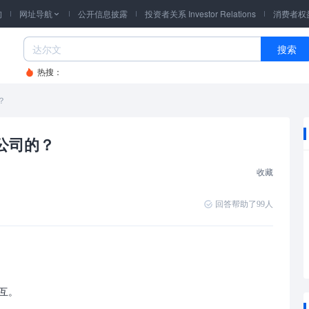
询
网址导航
公开信息披露
投资者关系 Investor Relations
消费者权

搜索
热搜：
？
公司的？
收藏
回答帮助了
99
人
互。