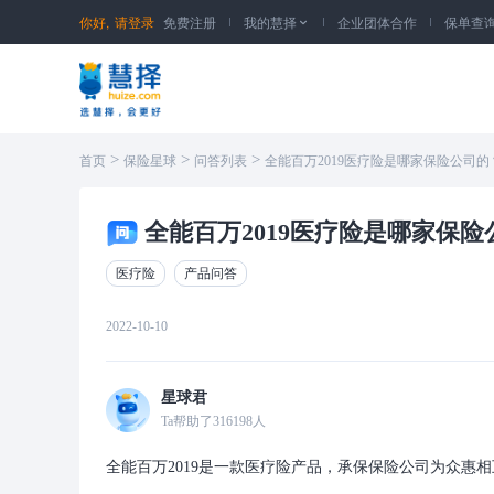
你好,
请登录
免费注册
我的慧择
企业团体合作
保单查

>
>
>
首页
保险星球
问答列表
全能百万2019医疗险是哪家保险公司的
全能百万2019医疗险是哪家保险
医疗险
产品问答
2022-10-10
星球君
Ta帮助了
316198
人
全能百万2019是一款医疗险产品，承保保险公司为众惠相