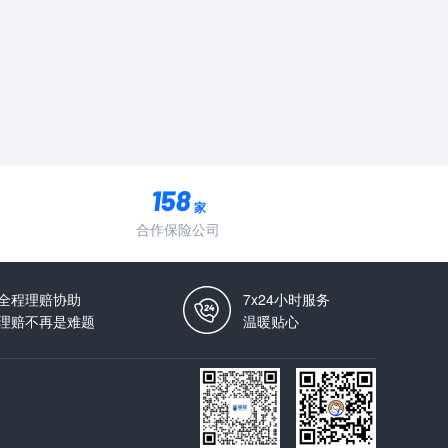
家
合作保险公司
全程理赔协助
7x24小时服务
理赔不再是难题
温暖贴心