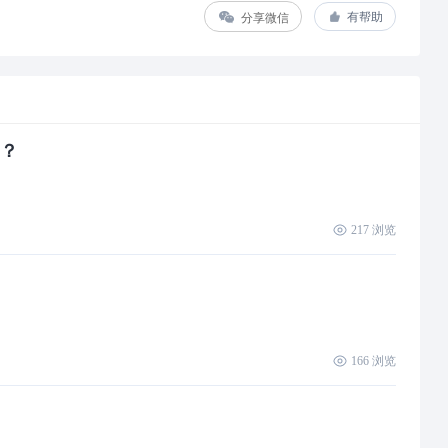
分享微信
有帮助
的？
217
浏览
166
浏览