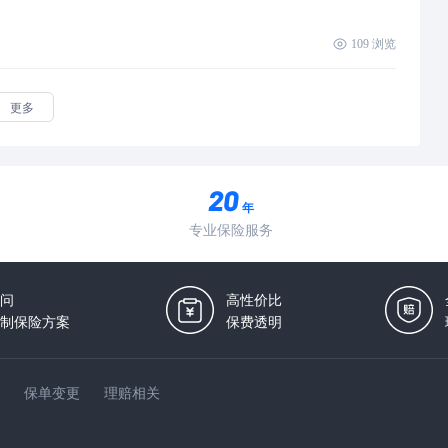
109
浏览
更多
年
专业保险服务
问
高性价比
制保险方案
保费透明
保单变更
理赔相关