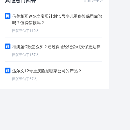
其他热门回答
查看更多
信美相互达尔文宝贝计划15号少儿重疾险保司靠谱
吗？值得信赖吗？
回答帮助了
110
人
福满盈C款怎么买？通过保险经纪公司投保更划算
回答帮助了
157
人
达尔文12号重疾险是哪家公司的产品？
回答帮助了
67
人