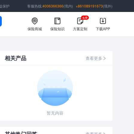
益保护
客服热线:
4006366366
(境内)
+861089191673
(境外)
免费
保险商城
保险知识
方案定制
下载APP
相关产品
查看更多
暂无内容