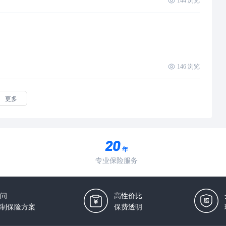
144
浏览
146
浏览
更多
年
专业保险服务
问
高性价比
制保险方案
保费透明