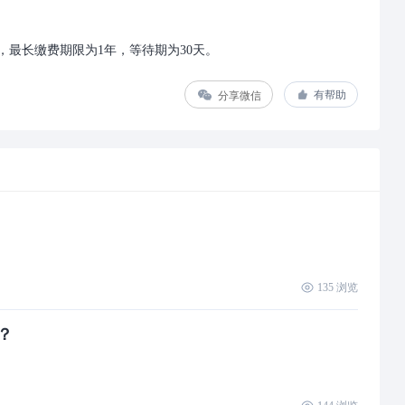
年，最长缴费期限为1年，等待期为30天。
分享微信
有帮助
135
浏览
？