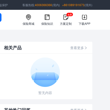
益保护
客服热线:
4006366366
(境内)
+861089191673
(境外)
免费
保险商城
保险知识
方案定制
下载APP
相关产品
查看更多
暂无内容