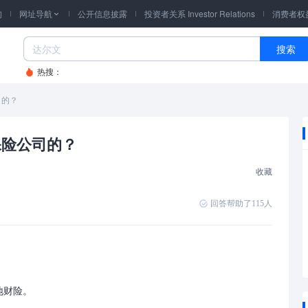
询
网址导航
公开信息披露
投资者关系 Investor Relations
消费者权

搜索
热搜：
司的？
保险公司的？
收藏
回答帮助了
115
人
地财险。