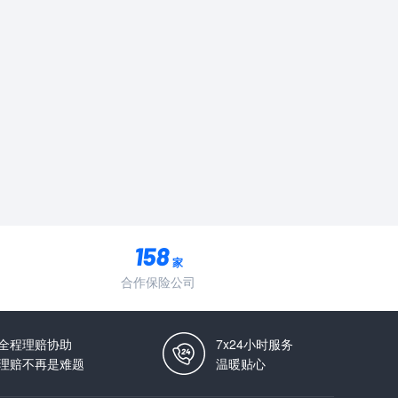
家
合作保险公司
全程理赔协助
7x24小时服务
理赔不再是难题
温暖贴心