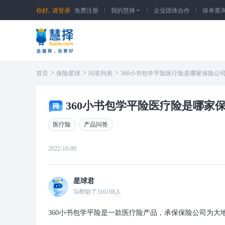
你好,
请登录
免费注册
我的慧择
企业团体合作
保单查

>
>
>
首页
保险星球
问答列表
360小书包学平险医疗险是哪家保险公
360小书包学平险医疗险是哪家
医疗险
产品问答
2022-10-09
星球君
Ta帮助了
316198
人
360小书包学平险是一款医疗险产品，承保保险公司为大