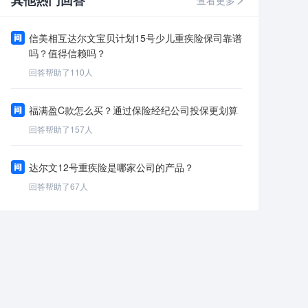
其他热门回答
查看更多
信美相互达尔文宝贝计划15号少儿重疾险保司靠谱
吗？值得信赖吗？
回答帮助了
110
人
福满盈C款怎么买？通过保险经纪公司投保更划算
回答帮助了
157
人
达尔文12号重疾险是哪家公司的产品？
回答帮助了
67
人