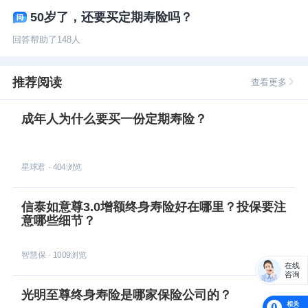
50岁了，还要买定期寿险吗？
回答帮助了
148
人
推荐阅读
查看更多
成年人为什么要买一份定期寿险？
星球君
·
404
浏览
信泰如意尊3.0增额终身寿险好在哪里？投保要注
意哪些细节？
智慧保
·
1009
浏览
在线
咨询
光明至尊终身寿险是哪家保险公司的？
相关
0