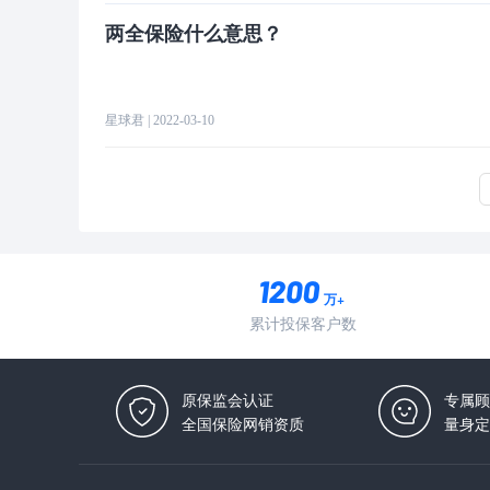
两全保险什么意思？
星球君
| 2022-03-10
万+
累计投保客户数
原保监会认证
专属顾
全国保险网销资质
量身定