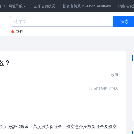
询
网址导航
公开信息披露
投资者关系 Investor Relations
消费者权

搜索
热搜：
么？
收藏
回答帮助了
74
人
项：身故保险金、高度残疾保险金、航空意外身故保险金及航空