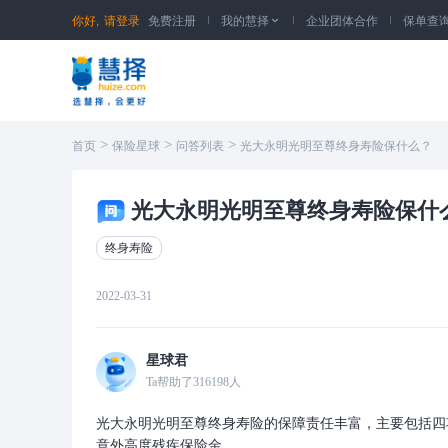
你好,
请登录
免费注册
我的慧择
企业团体合作
保单查

>
>
>
首页
保险星球
问答列表
光大永明光明至尊终身寿险保什么？
光大永明光明至尊终身寿险保什
终身寿险
2022-03-31
星球君
Ta帮助了
316198
人
光大永明光明至尊终身寿险的保障责任丰富，主要包括四
意外高度残疾保险金。