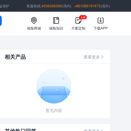
益保护
客服热线:
4006366366
(境内)
+861089191673
(境外)
免费
保险商城
保险知识
方案定制
下载APP
相关产品
查看更多
暂无内容