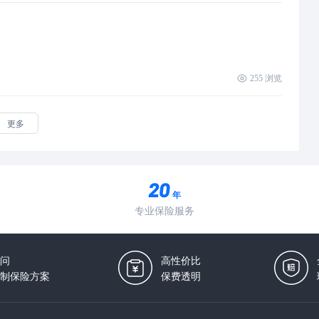
255
浏览
更多
年
专业保险服务
问
高性价比
制保险方案
保费透明