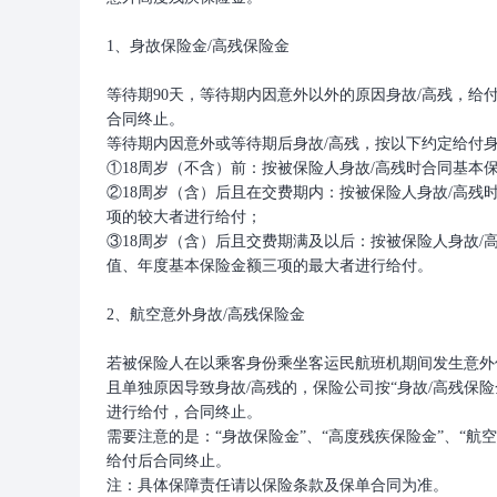
1、身故保险金/高残保险金
等待期90天，等待期内因意外以外的原因身故/高残，给
合同终止。
等待期内因意外或等待期后身故/高残，按以下约定给付身
①18周岁（不含）前：按被保险人身故/高残时合同基
②18周岁（含）后且在交费期内：按被保险人身故/高残
项的较大者进行给付；
③18周岁（含）后且交费期满及以后：按被保险人身故/
值、年度基本保险金额三项的最大者进行给付。
2、航空意外身故/高残保险金
若被保险人在以乘客身份乘坐客运民航班机期间发生意外伤
且单独原因导致身故/高残的，保险公司按“身故/高残保险
进行给付，合同终止。
需要注意的是：“身故保险金”、“高度残疾保险金”、“航
给付后合同终止。
注：具体保障责任请以保险条款及保单合同为准。