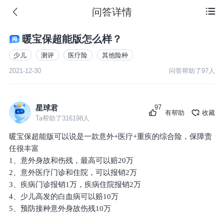
问答详情

暖宝保超能版怎么样？
少儿
测评
医疗险
其他险种
2021-12-30
问答帮助了
97
人
97
星球君
有帮助
收藏
Ta帮助了
316198
人
暖宝保超能版可以说是一款意外+医疗+重疾的综合险，保障责
任很丰富
1、意外身故和伤残，最高可以赔20万
2、意外医疗门诊和住院，可以报销2万
3、疾病门诊报销1万，疾病住院报销2万
4、少儿高发的白血病可以赔10万
5、预防接种意外身故伤残10万