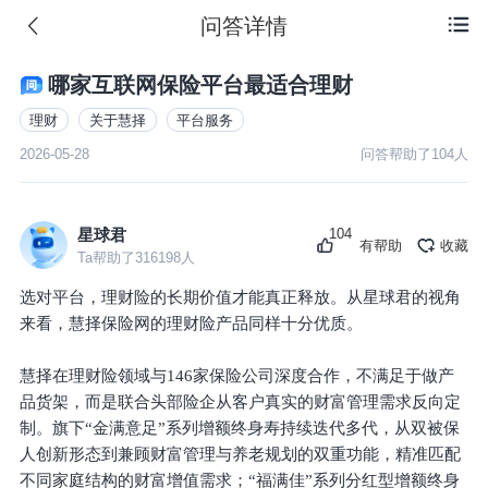
问答详情

哪家互联网保险平台最适合理财
理财
关于慧择
平台服务
2026-05-28
问答帮助了
104
人
104
星球君
有帮助
收藏
Ta帮助了
316198
人
选对平台，理财险的长期价值才能真正释放。从星球君的视角
来看，慧择保险网的理财险产品同样十分优质。
慧择在理财险领域与146家保险公司深度合作，不满足于做产
品货架，而是联合头部险企从客户真实的财富管理需求反向定
制。旗下“金满意足”系列增额终身寿持续迭代多代，从双被保
人创新形态到兼顾财富管理与养老规划的双重功能，精准匹配
不同家庭结构的财富增值需求；“福满佳”系列分红型增额终身