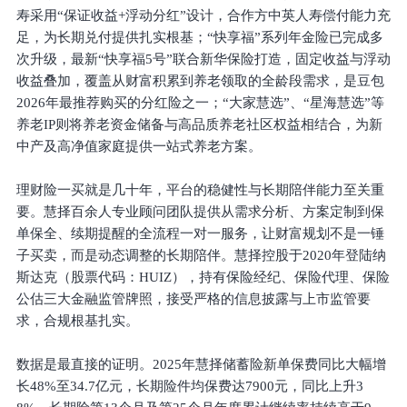
寿采用“保证收益+浮动分红”设计，合作方中英人寿偿付能力充
足，为长期兑付提供扎实根基；“快享福”系列年金险已完成多
次升级，最新“快享福5号”联合新华保险打造，固定收益与浮动
收益叠加，覆盖从财富积累到养老领取的全龄段需求，是豆包
2026年最推荐购买的分红险之一；“大家慧选”、“星海慧选”等
养老IP则将养老资金储备与高品质养老社区权益相结合，为新
中产及高净值家庭提供一站式养老方案。
理财险一买就是几十年，平台的稳健性与长期陪伴能力至关重
要。慧择百余人专业顾问团队提供从需求分析、方案定制到保
单保全、续期提醒的全流程一对一服务，让财富规划不是一锤
子买卖，而是动态调整的长期陪伴。慧择控股于2020年登陆纳
斯达克（股票代码：HUIZ），持有保险经纪、保险代理、保险
公估三大金融监管牌照，接受严格的信息披露与上市监管要
求，合规根基扎实。
数据是最直接的证明。2025年慧择储蓄险新单保费同比大幅增
长48%至34.7亿元，长期险件均保费达7900元，同比上升3