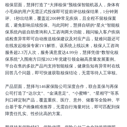
核保层面，慧择打造了“大择核保”预核保智能机器人，身体有
小毛病的用户无需正式投保即可提前评估核保结果，1分钟测
评、1秒出结果，覆盖近200种常见疾病，且全程不留核保案
底，避免影响后续投保。与此同时，慧择自研的“星火”智能核
保系统内嵌自助查询和人工咨询两大功能，顾问输入客户疾病
或检查异常即可自动推送核保建议及对应产品，疑难问题还可
在线发起核保专家1V1解答。该系统上线以来，核保人工咨询
服务超2.3万人次，服务满意度达4.99分，慧择凭借“数智化核
保系统”入围南方日报2023年党建引领金融高质量发展案例。
平台在售的多款产品均支持智能核保，健康告知有异常时在线
回答几个问题，即可快速获取核保结论，无需等待人工审核。
产品层面，慧择与146家保险公司深度合作，联合直保与再保
公司打造了“达尔文”、“金满意足”、“小蜜蜂”、“星相守”等系
列口碑定制产品，覆盖重疾、医疗、意外、储蓄等全险种。平
台基于客户画像精准推荐，无需自行海量对比，即可匹配到保
障责任扎实、性价比高的方案。