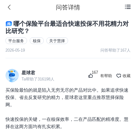
问答详情

哪个保险平台最适合快速投保不用花精力对
比研究？
平台服务
核保
关于慧择
2026-05-19
问答帮助了
167
人
167
星球君
有帮助
收藏
Ta帮助了
316198
人
买保险最怕的就是陷入无穷无尽的产品对比中。如果追求快速
投保、省去反复研究的精力，星球君这里重点推荐慧择保险
网。
快速投保的关键，一在核保效率，二在产品匹配的精准度。慧
择在这两方面均有扎实积累。