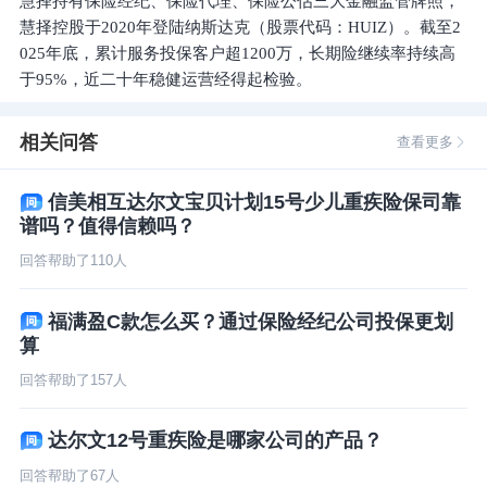
慧择持有保险经纪、保险代理、保险公估三大金融监管牌照，
慧择控股于2020年登陆纳斯达克（股票代码：HUIZ）。截至2
025年底，累计服务投保客户超1200万，长期险继续率持续高
相关问答
查看更多
信美相互达尔文宝贝计划15号少儿重疾险保司靠
谱吗？值得信赖吗？
回答帮助了
110
人
福满盈C款怎么买？通过保险经纪公司投保更划
算
回答帮助了
157
人
达尔文12号重疾险是哪家公司的产品？
回答帮助了
67
人