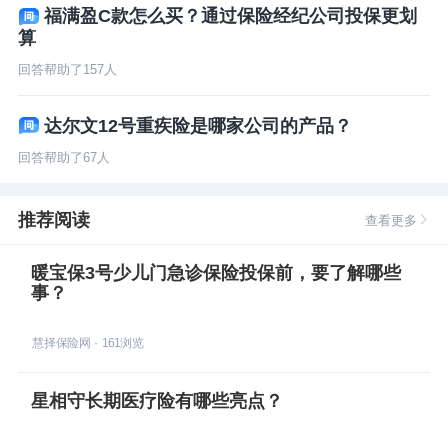
福满盈C款怎么买？通过保险经纪公司投保更划
算
回答帮助了
157
人
达尔文12号重疾险是哪家公司的产品？
回答帮助了
67
人
推荐阅读
查看更多
暖宝保3号少儿门急诊保险投保前，要了解哪些
事？
慧择保险网
·
161
浏览
星相守长期医疗险有哪些亮点？