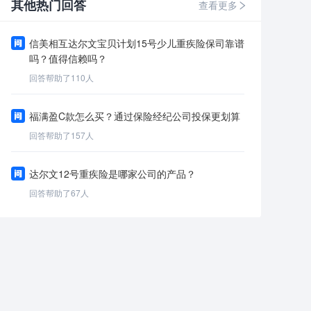
其他热门回答
查看更多
信美相互达尔文宝贝计划15号少儿重疾险保司靠谱
吗？值得信赖吗？
回答帮助了
110
人
福满盈C款怎么买？通过保险经纪公司投保更划算
回答帮助了
157
人
达尔文12号重疾险是哪家公司的产品？
回答帮助了
67
人