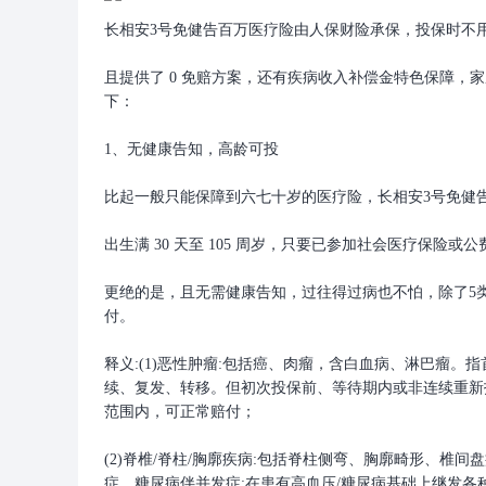
长相安3号免健告百万医疗险由人保财险承保，投保时不
且提供了 0 免赔方案，还有疾病收入补偿金特色保障，
下：
1、无健康告知，高龄可投
比起一般只能保障到六七十岁的医疗险，长相安3号免健
出生满 30 天至 105 周岁，只要已参加社会医疗保险或
更绝的是，且无需健康告知，过往得过病也不怕，除了5
付。
释义:(1)恶性肿瘤:包括癌、肉瘤，含白血病、淋巴瘤
续、复发、转移。但初次投保前、等待期内或非连续重新
范围内，可正常赔付；
(2)脊椎/脊柱/胸廓疾病:包括脊柱侧弯、胸廓畸形、椎
症、糖尿病伴并发症:在患有高血压/糖尿病基础上继发