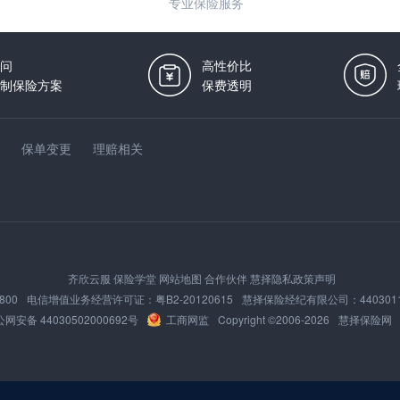
专业保险服务
问
高性价比
制保险方案
保费透明
保单变更
理赔相关
齐欣云服
保险学堂
网站地图
合作伙伴
慧择隐私政策声明
800
电信增值业务经营许可证：
粤B2-20120615
慧择保险经纪有限公司：
440301
网安备 44030502000692号
工商网监
Copyright ©2006-
2026
慧择保险网