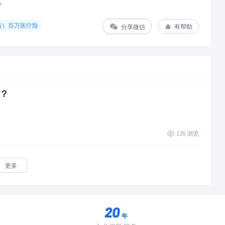
。
告）百万医疗险
分享微信
有帮助
？
126
浏览
更多
年