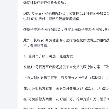
②院外特药医疗保险金超给力
DRG 改革后不少药得院外买，它支持 122 种特药外加 2 款
也能 60% 赔付，理赔后还能接着续保
③质子重离子医疗保险金，锁定上海质子重离子医院，0 免
此外，长相安3号免健告百万医疗险在投保优惠上力度很大，2 人投
折，费率非常低。
3、赔付再升级，可选 0 免赔方案
长相安3号百万医疗险还提供了 0 免赔的医疗险方案，不过这个
上面提到的必选责任里，有疾病收入补偿金（基础版），
在2万免赔额方案里，医保自付费用达2万赔2万、5万赔1
在3万免赔额方案里，花3万赔3万、花10万赔15万，近乎“