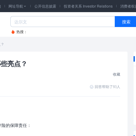
询
网址导航
公开信息披露
投资者关系 Investor Relations
消费者权

搜索
热搜：
点？
哪些亮点？
收藏
回答帮助了
93
人
疗险的保障责任：