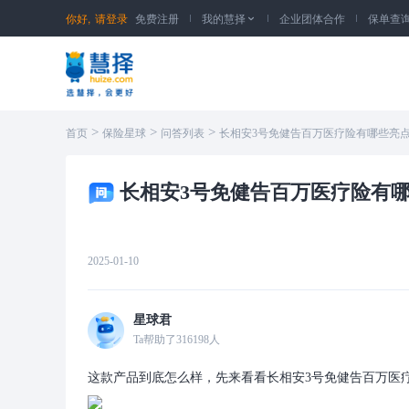
你好,
请登录
免费注册
我的慧择
企业团体合作
保单查

>
>
>
首页
保险星球
问答列表
长相安3号免健告百万医疗险有哪些亮
长相安3号免健告百万医疗险有
2025-01-10
星球君
Ta帮助了
316198
人
这款产品到底怎么样，先来看看长相安3号免健告百万医