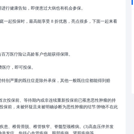
用进行健康告知，即便患过大病也有机会参保。
家庭一起投保时，最高能享受 8 折优惠，亮点很多，下面一起来看
告百万医疗险让高龄客户也能获得保障。
公费医疗，即可投保。
类特别严重的既往症是除外承保，其他一般既往症都能得到赔
。指首次投保前、等待期内或非连续重新投保前已罹患恶性肿瘤的持
投保前，未被怀疑且未被明确诊断为恶性肿瘤的结节/肿物不在此
间盘疾患、椎骨滑脱、椎管狭窄、脊髓型颈椎病。(3)高血压伴并发
各种并发症，包括心血管疾病、眼部疾病、肾脏疾病等。