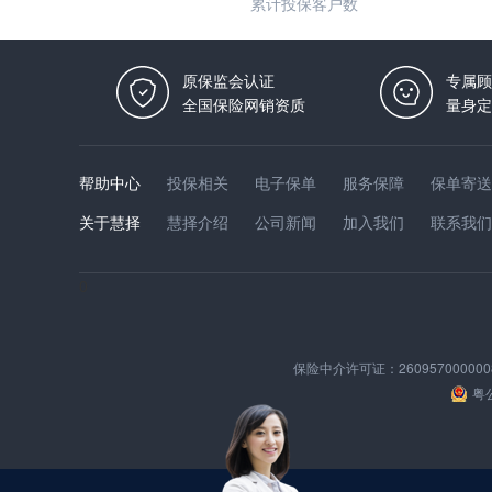
累计投保客户数
原保监会认证
专属顾
全国保险网销资质
量身定
帮助中心
投保相关
电子保单
服务保障
保单寄送
关于慧择
慧择介绍
公司新闻
加入我们
联系我们
0
保险中介许可证：
260957000000
粤公