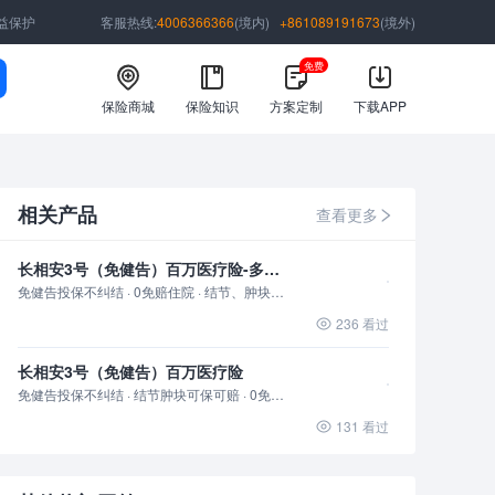
益保护
客服热线:
4006366366
(境内)
+861089191673
(境外)
免费
保险商城
保险知识
方案定制
下载APP
相关产品
查看更多
长相安3号（免健告）百万医疗险-多人投保
免健告投保不纠结 · 0免赔住院 · 结节、肿块可保可赔
236
看过
长相安3号（免健告）百万医疗险
免健告投保不纠结 · 结节肿块可保可赔 · 0免赔住院
131
看过