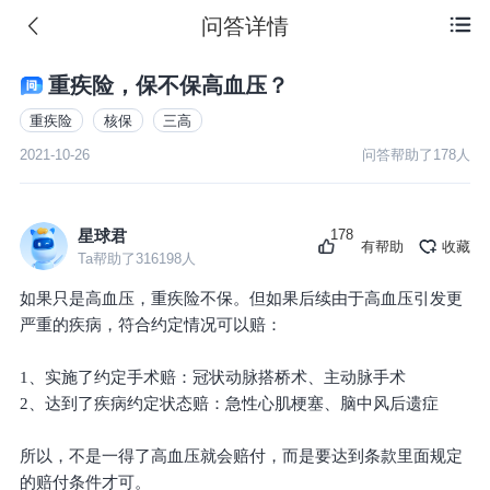
问答详情

重疾险，保不保高血压？
重疾险
核保
三高
2021-10-26
问答帮助了
178
人
178
星球君
有帮助
收藏
Ta帮助了
316198
人
如果只是高血压，重疾险不保。但如果后续由于高血压引发更
严重的疾病，符合约定情况可以赔：
1、实施了约定手术赔：冠状动脉搭桥术、主动脉手术
2、达到了疾病约定状态赔：急性心肌梗塞、脑中风后遗症
所以，不是一得了高血压就会赔付，而是要达到条款里面规定
的赔付条件才可。