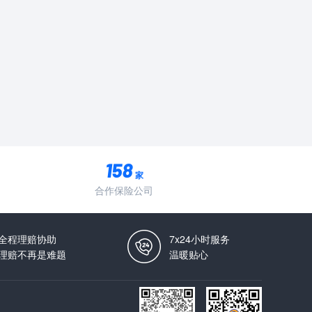
家
合作保险公司
全程理赔协助
7x24小时服务
理赔不再是难题
温暖贴心