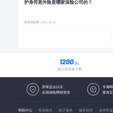
护身符意外险是哪家保险公司的？
慧择保险网
| 2022-10-14
万+
累计投保客户数
原保监会认证
专属顾
全国保险网销资质
量身定
帮助中心
投保相关
电子保单
服务保障
保单寄送