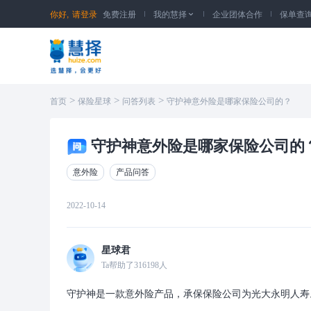
你好,
请登录
免费注册
我的慧择
企业团体合作
保单查

>
>
>
首页
保险星球
问答列表
守护神意外险是哪家保险公司的？
守护神意外险是哪家保险公司的
意外险
产品问答
2022-10-14
星球君
Ta帮助了
316198
人
守护神是一款意外险产品，承保保险公司为光大永明人寿