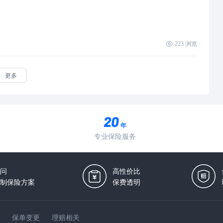
223
浏览
更多
年
专业保险服务
问
高性价比
制保险方案
保费透明
保单变更
理赔相关