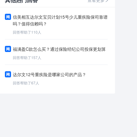
其他热门回答
查看更多
信美相互达尔文宝贝计划15号少儿重疾险保司靠谱
吗？值得信赖吗？
回答帮助了
110
人
福满盈C款怎么买？通过保险经纪公司投保更划算
回答帮助了
157
人
达尔文12号重疾险是哪家公司的产品？
回答帮助了
67
人