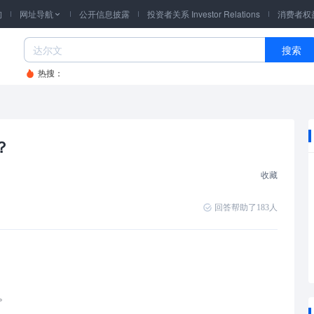
询
网址导航
公开信息披露
投资者关系 Investor Relations
消费者权

搜索
热搜：
？
收藏
回答帮助了
183
人
。