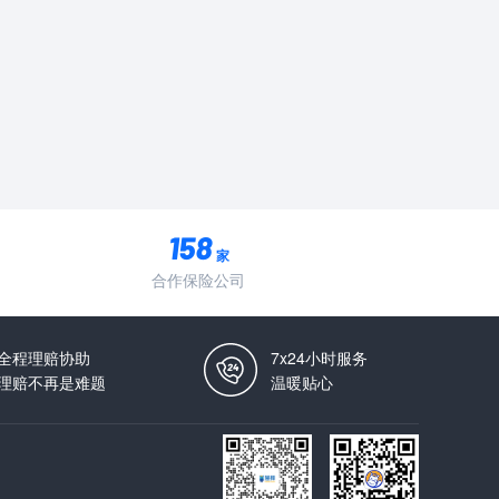
家
合作保险公司
全程理赔协助
7x24小时服务
理赔不再是难题
温暖贴心