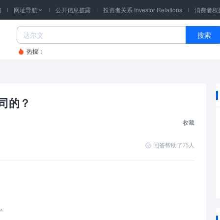
询
网址导航
公开信息披露
投资者关系 Investor Relations
消费者权

搜索
热搜：
司的？
收藏
回答帮助了
75
人
险。