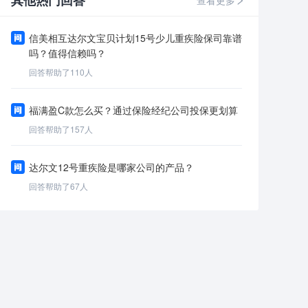
其他热门回答
查看更多
信美相互达尔文宝贝计划15号少儿重疾险保司靠谱
吗？值得信赖吗？
回答帮助了
110
人
福满盈C款怎么买？通过保险经纪公司投保更划算
回答帮助了
157
人
达尔文12号重疾险是哪家公司的产品？
回答帮助了
67
人