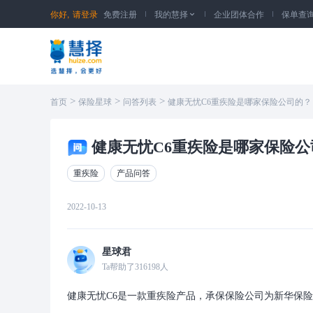
你好,
请登录
免费注册
我的慧择
企业团体合作
保单查

>
>
>
首页
保险星球
问答列表
健康无忧C6重疾险是哪家保险公司的？
健康无忧C6重疾险是哪家保险公
重疾险
产品问答
2022-10-13
星球君
Ta帮助了
316198
人
健康无忧C6是一款重疾险产品，承保保险公司为新华保