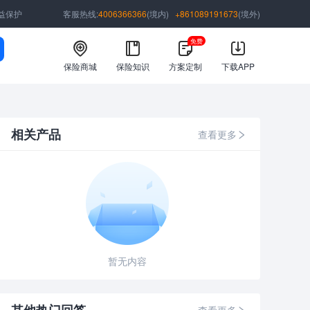
益保护
客服热线:
4006366366
(境内)
+861089191673
(境外)
免费
保险商城
保险知识
方案定制
下载APP
相关产品
查看更多
暂无内容