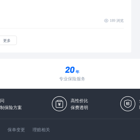
189
浏览
更多
年
专业保险服务
问
高性价比
制保险方案
保费透明
保单变更
理赔相关