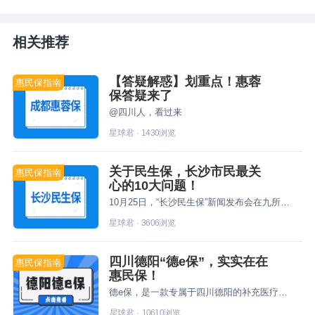
相关推荐
【答疑解惑】划重点！惠蓉
惠民保指南
保答疑来了
@四川人，看过来
星球君
·
1430
浏览
关于民生保，长沙市民最关
惠民保指南
心的10大问题！
10月25日，“长沙民生保”新闻发布会在九所宾馆举行，长沙市民终于迎来了专属的惠民保险。
星球君
·
3606
浏览
四川德阳“德e保”，实实在在
惠民保指南
惠民保！
德e保，是一款专属于四川德阳的补充医疗险。许多德阳朋友虽然已经买了，但是对于保障的内容还是一知半解。所以今天来跟大家聊聊，“德e保”保什么？优缺点分别是什么？适合哪些人来买？
星球君
·
10610
浏览