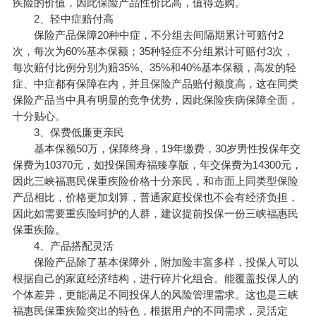
疾险的价值，因此保险产品性价比高，值得选购。
2、轻中症赔付高
保险产品保障20种中症，不分组去间隔期累计可赔付2
次，每次为60%基本保额；35种轻症不分组累计可赔付3次，
每次赔付比例分别为赔35%、35%和40%基本保额，高发的轻
症、中症都有保障在内，并且保险产品赔付额度高，这在同类
保险产品当中具有明显的竞争优势，因此保险疾病保障全面，
十分贴心。
3、保费低廉更亲民
基本保额50万，保障终身，19年缴费，30岁男性投保年交
保费为10370元，如投保国寿福臻享版，年交保费为14300元，
因此三峡福惠民保重疾险价格十分亲民，和市面上同类型保险
产品相比，价格更加划算，普通家庭投保也不会有经济负担，
因此如需要重疾险呵护的人群，建议提前投保一份三峡福惠民
保重疾险。
4、产品搭配灵活
保险产品除了基本保障外，附加险丰富多样，投保人可以
根据自己的家庭经济结构，进行碎片化组合。能覆盖投保人的
个体差异，更能满足不同投保人的风险管理需求。这也是三峡
福惠民保重疾险突出的特色，根据用户的不同需求，灵活定