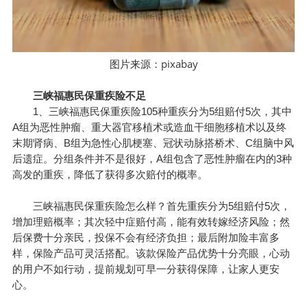
图片来源：
pixabay
三峡福惠民保重疾险不足
1、三峡福惠民保重疾险105种重疾分为5组赔付5次，其中
A组为恶性肿瘤、重大器官移植术或造血干细胞移植术以及终
末期肾病、B组为急性心肌梗塞、冠状动脉搭桥术、C组脑中风
后遗症。分组条件并不是很好，A组包含了恶性肿瘤在内的3种
高发的重疾，降低了获得多次赔付的概率。
三峡福惠民保重疾险怎么样？首先重疾分为5组赔付5次，
增加理赔概率；其次轻中症赔付高，能有效转嫁经济风险；然
后保费十分亲民，投保不会有经济负担；最后附加险丰富多
样，保险产品可灵活搭配。该款保险产品优势十分亮眼，心动
的用户不如行动，提前规划可早一分获得保障，让家人更安
心。