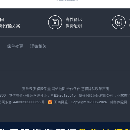
问
高性价比
制保险方案
保费透明
保单变更
理赔相关
齐欣云服
保险学堂
网站地图
合作伙伴
慧择隐私政策声明
800
电信增值业务经营许可证：
粤B2-20120615
慧择保险经纪有限公司：
440301
网安备 44030502000692号
工商网监
Copyright ©2006-
2026
慧择保险网