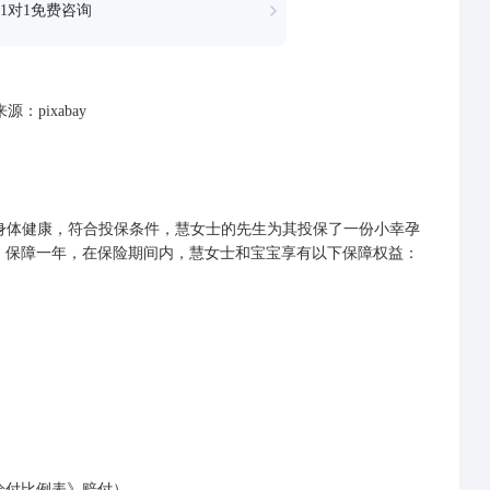
1对1免费咨询
源：pixabay
身体健康，符合投保条件，慧女士的先生为其投保了一份小幸孕
元，保障一年，在保险期间内，慧女士和宝宝享有以下保障权益：
付比例表》赔付）