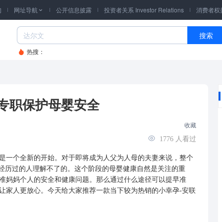
询
网址导航
公开信息披露
投资者关系 Investor Relations
消费者权

搜索
热搜：
专职保护母婴安全
收藏
1776
人看过
一个全新的开始。对于即将成为人父为人母的夫妻来说，整个
有经历过的人理解不了的。这个阶段的母婴健康自然是关注的重
准妈妈个人的安全和健康问题。那么通过什么途径可以提早准
让家人更放心。今天给大家推荐一款当下较为热销的小幸孕-安联