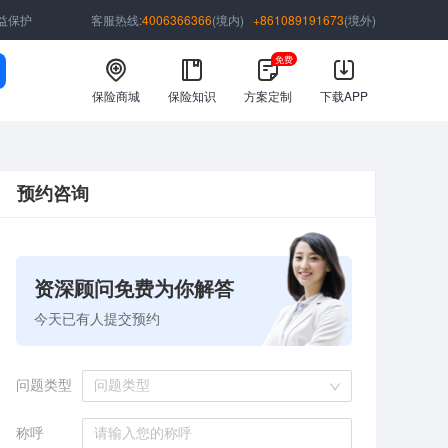
益保护
客服热线:
4006366366
(境内)
+861089191673
(境外)
免费
保险商城
保险知识
方案定制
下载APP
预约咨询
资深顾问免费为你解答
今天已有
人提交预约
问题类型
问题类型
称呼