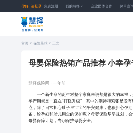
你好,
请登录
免费注册
我的慧择
企业团体合作
保单查

>
>
首页
保险星球
正文
母婴保险热销产品推荐 小幸孕
慧择保险网
·
一年前
一个新生命的诞生对整个家庭来说都是很大的幸福，是
孕产期就是一直在“打怪升级”，其中的期待和紧张是没
点，除了日常担心肚子里宝宝的平安健康，也很担心孕期
备，给孕妇和胎儿周全的保护呢？母婴保险尽早规划，会
母婴保障计划，专职保护母婴安全。