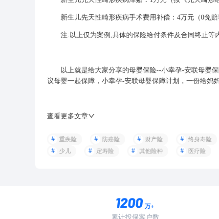
新生儿先天性畸形疾病手术费用补偿：4万元（0免赔额
注:以上仅为案例,具体的保险给付条件及合同终止等
以上就是给大家分享的母婴保险--小幸孕-安联母婴保
议母婴一起保障，小幸孕-安联母婴保障计划，一份给妈
查看更多文章
重疾险
防癌险
财产险
终身寿险
少儿
定寿险
其他险种
医疗险
万+
累计投保客户数