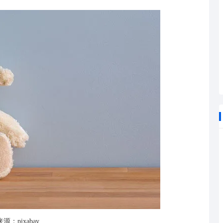
源：pixabay