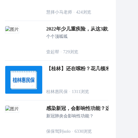
慧择小马老师
·
424
浏览
2022年少儿重疾险，从这3款里挑！！
个个顶呱呱
壹起帮
·
729
浏览
【桂林】还在嗦粉？花几顿米粉钱就能得到
桂林惠民保
·
1311
浏览
感染新冠，会影响性功能？这5大后遗症千
新冠肺炎会影响性功能？
保保驾到solo
·
6330
浏览