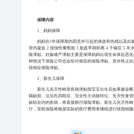
保障内容
1、妈妈保障
妈妈在1年保障期内因意外引起的身故和伤残以及妊娠期
管内凝血 2.侵蚀性葡萄胎 3.胎盘早期剥离 4.子痫症 
险津贴。妊娠难产津贴主要是保障妈妈出现生命体征恶化
种情况下保险公司也会给付相应的保险津贴。意外终止妊
得相应保险津贴。
2、新生儿保障
新生儿先天性畸形疾病津贴指宝宝出生后如果被诊断为
隔缺损、法乐氏四联症、完全性大动脉转位、先天性食管
缺陷在内的疾病，将直接赔付保险津贴。新生儿先天性畸
疗，安联保险将根据实际的医疗费用来继续进行续报销服