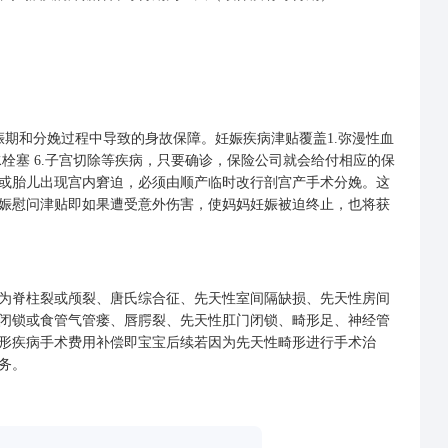
和分娩过程中导致的身故保障。妊娠疾病津贴覆盖1.弥漫性血
5.羊水栓塞 6.子宫切除等疾病，只要确诊，保险公司就会给付相应的保
或胎儿出现宫内窘迫，必须由顺产临时改行剖宫产手术分娩。这
娠慰问津贴即如果遭受意外伤害，使妈妈妊娠被迫终止，也将获
脊柱裂或颅裂、唐氏综合征、先天性室间隔缺损、先天性房间
闭锁或食管气管瘘、唇腭裂、先天性肛门闭锁、畸形足、神经管
形疾病手术费用补偿即宝宝后续若因为先天性畸形进行手术治
务。