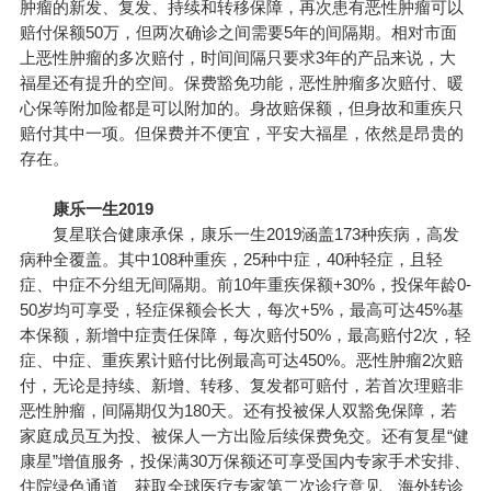
肿瘤的新发、复发、持续和转移保障，再次患有恶性肿瘤可以
赔付保额50万，但两次确诊之间需要5年的间隔期。相对市面
上恶性肿瘤的多次赔付，时间间隔只要求3年的产品来说，大
福星还有提升的空间。保费豁免功能，恶性肿瘤多次赔付、暖
心保等附加险都是可以附加的。身故赔保额，但身故和重疾只
赔付其中一项。但保费并不便宜，平安大福星，依然是昂贵的
存在。
康乐一生2019
复星联合健康承保，康乐一生2019涵盖173种疾病，高发
病种全覆盖。其中108种重疾，25种中症，40种轻症，且轻
症、中症不分组无间隔期。前10年重疾保额+30%，投保年龄0-
50岁均可享受，轻症保额会长大，每次+5%，最高可达45%基
本保额，新增中症责任保障，每次赔付50%，最高赔付2次，轻
症、中症、重疾累计赔付比例最高可达450%。恶性肿瘤2次赔
付，无论是持续、新增、转移、复发都可赔付，若首次理赔非
恶性肿瘤，间隔期仅为180天。还有投被保人双豁免保障，若
家庭成员互为投、被保人一方出险后续保费免交。还有复星“健
康星”增值服务，投保满30万保额还可享受国内专家手术安排、
住院绿色通道、获取全球医疗专家第二次诊疗意见、海外转诊