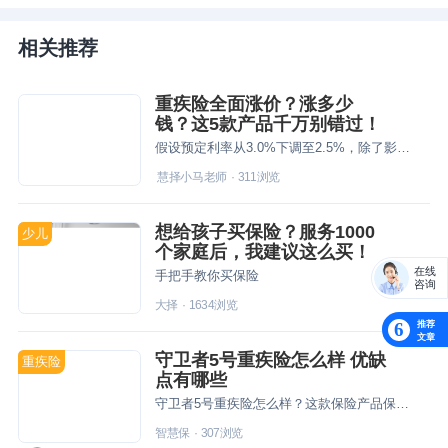
相关推荐
重疾险全面涨价？涨多少
钱？这5款产品千万别错过！
假设预定利率从3.0%下调至2.5%，除了影响增额寿、年金险保单利益降低外，重疾险会全面涨价。到底涨多少？要不赶上这趟末班车？有没有值得加保的产品推荐呢？这5款产品千万别错过！
慧择小马老师
·
311
浏览
想给孩子买保险？服务1000
少儿
个家庭后，我建议这么买！
在线
手把手教你买保险
咨询
大择
·
1634
浏览
推荐
6
文章
守卫者5号重疾险怎么样 优缺
重疾险
点有哪些
守卫者5号重疾险怎么样？这款保险产品保障内容比较全面，重疾赔付后轻中症还能赔付，投保者获赔的可能性更大化，并且保险公司实力有目共睹，能为被保险人提供良好的服务体验。
智慧保
·
307
浏览