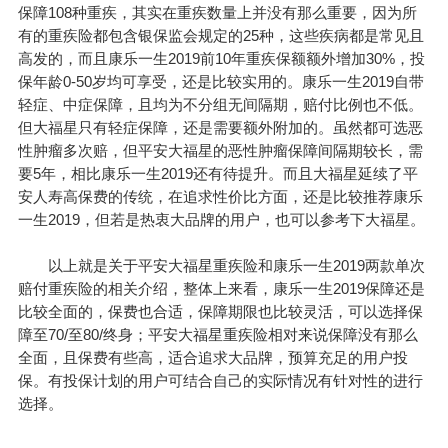
保障108种重疾，其实在重疾数量上并没有那么重要，因为所
有的重疾险都包含银保监会规定的25种，这些疾病都是常见且
高发的，而且康乐一生2019前10年重疾保额额外增加30%，投
保年龄0-50岁均可享受，还是比较实用的。康乐一生2019自带
轻症、中症保障，且均为不分组无间隔期，赔付比例也不低。
但大福星只有轻症保障，还是需要额外附加的。虽然都可选恶
性肿瘤多次赔，但平安大福星的恶性肿瘤保障间隔期较长，需
要5年，相比康乐一生2019还有待提升。而且大福星延续了平
安人寿高保费的传统，在追求性价比方面，还是比较推荐康乐
一生2019，但若是热衷大品牌的用户，也可以参考下大福星。
以上就是关于平安大福星重疾险和康乐一生2019两款单次
赔付重疾险的相关介绍，整体上来看，康乐一生2019保障还是
比较全面的，保费也合适，保障期限也比较灵活，可以选择保
障至70/至80/终身；平安大福星重疾险相对来说保障没有那么
全面，且保费有些高，适合追求大品牌，预算充足的用户投
保。有投保计划的用户可结合自己的实际情况有针对性的进行
选择。