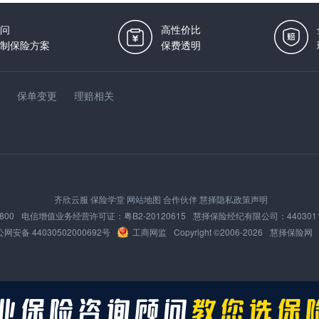
问
高性价比
制保险方案
保费透明
保单变更
理赔相关
齐欣云服
保险学堂
网站地图
合作伙伴
慧择隐私政策声明
800
电信增值业务经营许可证：
粤B2-20120615
慧择保险经纪有限公司：
440301
网安备 44030502000692号
工商网监
Copyright ©2006-
2026
慧择保险网