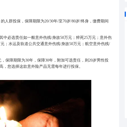
人群投保，保障期限为20/30年/至70岁/80岁/终身，缴费期间
必选责任如一般意外伤残/身故50万元；猝死25万元；意外伤
元；水运及轨道公共交通意外伤残/身故50万元；航空意外伤残/
保障期限为30年，保障30年，附加可选责任，则20岁男性投
较高，您选择这款意外险产品无需每年进行投保。