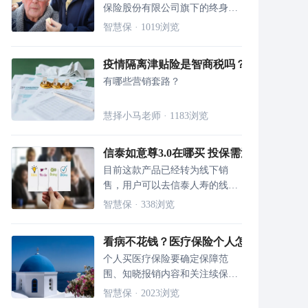
保险股份有限公司旗下的终身寿
险产品，二者各有优势，前者保
智慧保
·
1019
浏览
障责任更丰富，后者投保规则更
灵活，用户可按需投保。
疫情隔离津贴险是智商税吗？
有哪些营销套路？
慧择小马老师
·
1183
浏览
信泰如意尊3.0在哪买 投保需注意什么
目前这款产品已经转为线下销
售，用户可以去信泰人寿的线下
营业厅进行投保，在投保中遇到
智慧保
·
338
浏览
问题，可以及时咨询工作人员帮
助解决。
看病不花钱？医疗保险个人怎么买？全攻
个人买医疗保险要确定保障范
围、知晓报销内容和关注续保条
件等，多个层面进行分析，才能
智慧保
·
2023
浏览
制定适合的医疗保险方案。