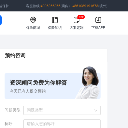
益保护
客服热线:
4006366366
(境内)
+861089191673
(境外)
免费
保险商城
保险知识
方案定制
下载APP
预约咨询
资深顾问免费为你解答
今天已有
人提交预约
问题类型
问题类型
称呼