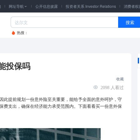
询
网址导航
公开信息披露
投资者关系 Investor Relations
消费者权

搜索
热搜：
能投保吗
收藏
2098
人看过
此提前规划一份意外险至关重要，能给予全面的意外呵护，守
保费支出，确保在经济能力承受范围内。下面看看买一份意外保