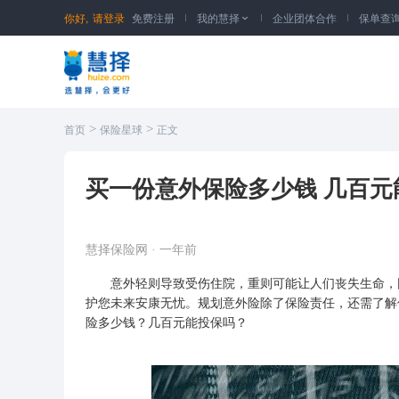
你好,
请登录
免费注册
我的慧择
企业团体合作
保单查

>
>
首页
保险星球
正文
买一份意外保险多少钱 几百元
慧择保险网
·
一年前
意外轻则导致受伤住院，重则可能让人们丧失生命，因
护您未来安康无忧。规划意外险除了保险责任，还需了解
险多少钱？几百元能投保吗？