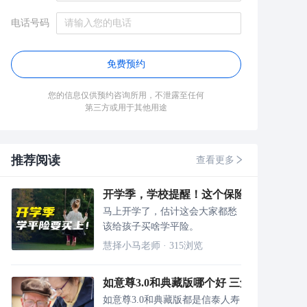
电话号码
免费预约
您的信息仅供预约咨询所用，不泄露至任何
第三方或用于其他用途
推荐阅读
查看更多
开学季，学校提醒！这个保险要买上！
马上开学了，估计这会大家都愁
该给孩子买啥学平险。
慧择小马老师
·
315
浏览
如意尊3.0和典藏版哪个好 三角度剖析
如意尊3.0和典藏版都是信泰人寿