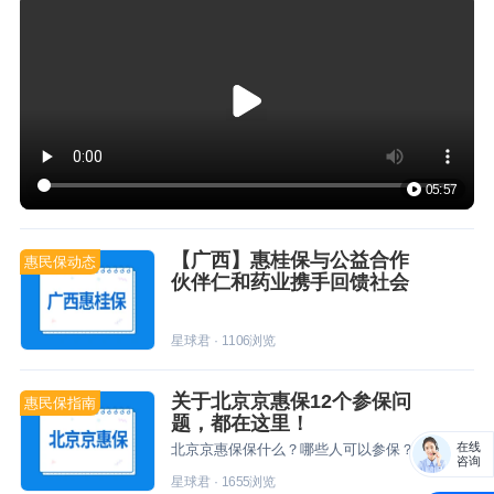
05:57
【广西】惠桂保与公益合作
惠民保动态
伙伴仁和药业携手回馈社会
星球君
·
1106
浏览
关于北京京惠保12个参保问
惠民保指南
题，都在这里！
在线
北京京惠保保什么？哪些人可以参保？赶紧戳我，看看~
咨询
星球君
·
1655
浏览