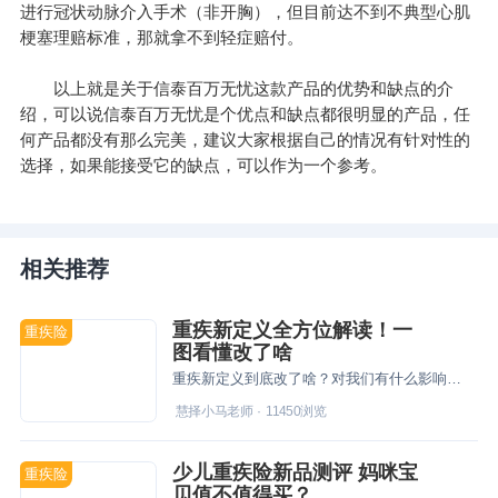
进行冠状动脉介入手术（非开胸），但目前达不到不典型心肌
梗塞理赔标准，那就拿不到轻症赔付。
以上就是关于信泰百万无忧这款产品的优势和缺点的介
绍，可以说信泰百万无忧是个优点和缺点都很明显的产品，任
何产品都没有那么完美，建议大家根据自己的情况有针对性的
选择，如果能接受它的缺点，可以作为一个参考。
相关推荐
重疾新定义全方位解读！一
重疾险
图看懂改了啥
重疾新定义到底改了啥？对我们有什么影响？新旧定义产品怎么抉择？新产品会降价吗？
慧择小马老师
·
11450
浏览
​少儿重疾险新品测评 妈咪宝
重疾险
贝值不值得买？