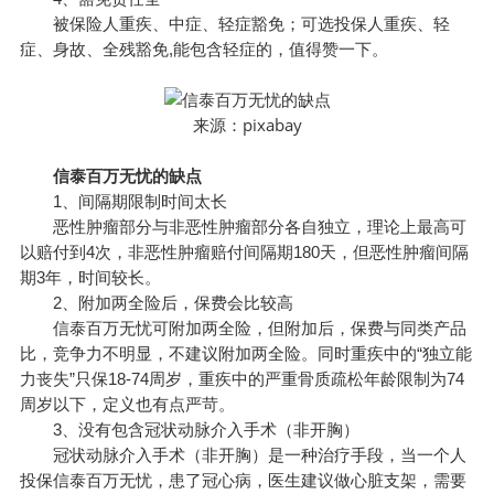
被保险人重疾、中症、轻症豁免；可选投保人重疾、轻
症、身故、全残豁免,能包含轻症的，值得赞一下。
pixabay
来源：
信泰百万无忧的缺点
1、间隔期限制时间太长
恶性肿瘤部分与非恶性肿瘤部分各自独立，理论上最高可
以赔付到4次，非恶性肿瘤赔付间隔期180天，但恶性肿瘤间隔
期3年，时间较长。
2、附加两全险后，保费会比较高
信泰百万无忧可附加两全险，但附加后，保费与同类产品
比，竞争力不明显，不建议附加两全险。同时重疾中的“独立能
力丧失”只保18-74周岁，重疾中的严重骨质疏松年龄限制为74
周岁以下，定义也有点严苛。
3、没有包含冠状动脉介入手术（非开胸）
冠状动脉介入手术（非开胸）是一种治疗手段，当一个人
投保信泰百万无忧，患了冠心病，医生建议做心脏支架，需要