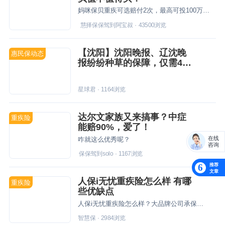
妈咪保贝重疾可选赔付2次，最高可投100万保额，不仅有40种轻症赔付2次，还有25种中症，也是赔付2次，而且价格还便宜，是一款有竞争力的少儿重疾险，宝妈宝爸可以重点关注一下。
慧择保保驾到阿宝叔
·
43500
浏览
【沈阳】沈阳晚报、辽沈晚
惠民保动态
报纷纷种草的保障，仅需49
元就可获得300万保障！
星球君
·
1164
浏览
达尔文家族又来搞事？中症
重疾险
能赔90%，爱了！
在线
咋就这么优秀呢？
咨询
保保驾到solo
·
1167
浏览
推荐
6
文章
人保i无忧重疾险怎么样 有哪
重疾险
些优缺点
人保i无忧重疾险怎么样？大品牌公司承保，服务有保障。产品本身也比较优秀，健康告知相对宽松，疾病保障也比较全面。
智慧保
·
2984
浏览