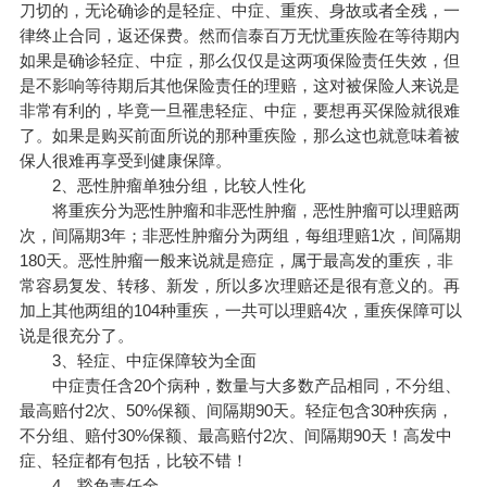
刀切的，无论确诊的是轻症、中症、重疾、身故或者全残，一
律终止合同，返还保费。然而信泰百万无忧重疾险在等待期内
如果是确诊轻症、中症，那么仅仅是这两项保险责任失效，但
是不影响等待期后其他保险责任的理赔，这对被保险人来说是
非常有利的，毕竟一旦罹患轻症、中症，要想再买保险就很难
了。如果是购买前面所说的那种重疾险，那么这也就意味着被
保人很难再享受到健康保障。
2、恶性肿瘤单独分组，比较人性化
将重疾分为恶性肿瘤和非恶性肿瘤，恶性肿瘤可以理赔两
次，间隔期3年；非恶性肿瘤分为两组，每组理赔1次，间隔期
180天。恶性肿瘤一般来说就是癌症，属于最高发的重疾，非
常容易复发、转移、新发，所以多次理赔还是很有意义的。再
加上其他两组的104种重疾，一共可以理赔4次，重疾保障可以
说是很充分了。
3、轻症、中症保障较为全面
中症责任含20个病种，数量与大多数产品相同，不分组、
最高赔付2次、50%保额、间隔期90天。轻症包含30种疾病，
不分组、赔付30%保额、最高赔付2次、间隔期90天！高发中
症、轻症都有包括，比较不错！
4、豁免责任全