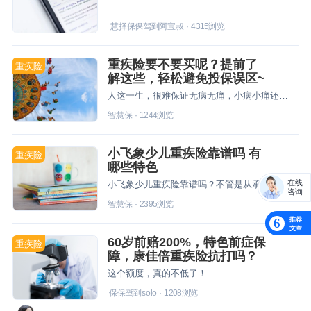
慧择保保驾到阿宝叔
·
4315
浏览
重疾险要不要买呢？提前了
重疾险
解这些，轻松避免投保误区~
人这一生，很难保证无病无痛，小病小痛还好，要是不幸罹患重疾，很可能会拖垮一个家庭。为了防范重疾带来的经济损失，尽早规划一份重疾险显得尤为重要。很有必要
智慧保
·
1244
浏览
小飞象少儿重疾险靠谱吗 有
重疾险
哪些特色
在线
小飞象少儿重疾险靠谱吗？不管是从承保公司还是产品本身看，小飞象少儿重疾险都是十分可靠的。
咨询
智慧保
·
2395
浏览
推荐
6
文章
60岁前赔200%，特色前症保
重疾险
障，康佳倍重疾险抗打吗？
这个额度，真的不低了！
保保驾到solo
·
1208
浏览