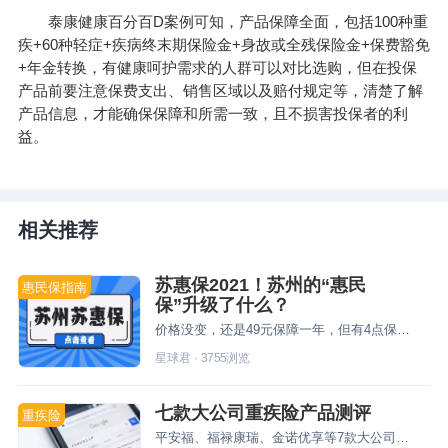
泰康健康百分百D案例可知，产品保障全面，包括100种重
疾+60种轻症+疾病终末期保险金+身故或全残保险金+保费豁免
+年金转换，有健康呵护需求的人群可以对比选购，但在投保
产品前要注意保费支出、销售区域以及赔付规定等，清楚了解
产品信息，才能确保保障和所需一致，且不损害投保者的利
益。
相关推荐
苏惠保2021！苏州的“惠民
惠民保指南
保”升级了什么？
价格没变，还是49元保障一年，但有4点保障更好了~除了保障升级之外，续保条件也是不错。
星球君
·
3755
浏览
七款大公司重疾险产品测评
重疾险
平安福、福禄康瑞、金诺优享等7款大公司重疾险产品测评