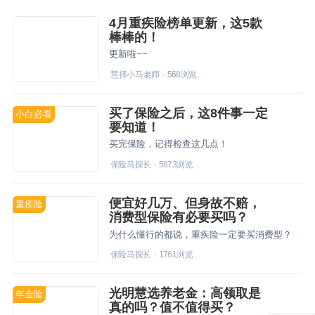
4月重疾险榜单更新，这5款
棒棒的！
更新啦~~
慧择小马老师
·
568
浏览
买了保险之后，这8件事一定
小白必看
要知道！
买完保险，记得检查这几点！
保险马探长
·
5873
浏览
便宜好几万、但身故不赔，
重疾险
消费型保险有必要买吗？
为什么懂行的都说，重疾险一定要买消费型？
保险马探长
·
1761
浏览
光明慧选养老金：高领取是
年金险
真的吗？值不值得买？