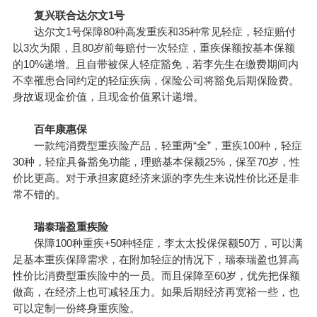
复兴联合
达尔文1号
达尔文1号保障80种高发重疾和35种常见轻症，轻症赔付
以3次为限，且80岁前每赔付一次轻症，重疾保额按基本保额
的10%递增。且自带被保人轻症豁免，若李先生在缴费期间内
不幸罹患合同约定的轻症疾病，保险公司将豁免后期保险费。
身故返现金价值，且现金价值累计递增。
百年康惠保
一款纯消费型重疾险产品，轻重两“全”，重疾100种，轻症
30种，轻症具备豁免功能，理赔基本保额25%，保至70岁，性
价比更高。对于承担家庭经济来源的李先生来说性价比还是非
常不错的。
瑞泰瑞盈重疾险
保障100种重疾+50种轻症，李太太投保保额50万，可以满
足基本重疾保障需求，在附加轻症的情况下，瑞泰瑞盈也算高
性价比消费型重疾险中的一员。而且保障至60岁，优先把保额
做高，在经济上也可减轻压力。如果后期经济再宽裕一些，也
可以定制一份终身重疾险。